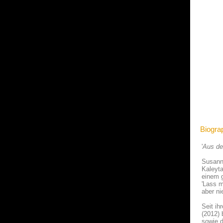
Biogra
'
Aus de
Susann
Kaleyta
einem g
'Lass m
aber ni
Seit i
(2012) 
sowie 