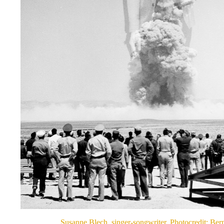
Susanne Blech, singer-songwriter, Photocredit: Be