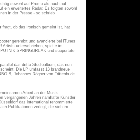
ichtig sowohl auf Promo als auch auf
f ein erweitertes Radar. Es folgten sowohl
onen in der Presse - so schrieb
ragt, ob das ironisch gemeint ist, hat
cooter geremixt und avancierte bei iTunes
rtists unterschrieben, spielte im
m SPUTNIK SPRINGBREAK und supportete
arallel das dritte Studioalbum, das nun
cheint. Die LP umfasst 13 brandneue
RBO B, Johannes Rögner von Frittenbude
emeinsamen Arbeit an der Musik
den vergangenen Jahren namhafte Künstler
üsseldorf das international renommierte
lich Publikationen verlegt, die sich im