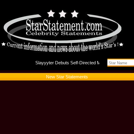
Slayyyte
New Star Statements