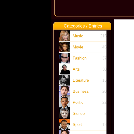
Categories / Entries
Music
215
Movie
46
Fashion
37
Arts
30
Literature
15
Business
20
Politic
22
Sience
2
Sport
18