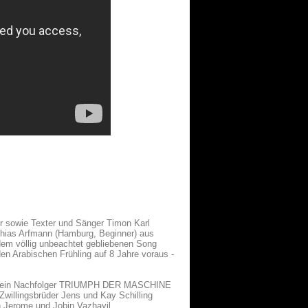
r sowie Texter und Sänger Timon Karl
tthias Arfmann (Hamburg, Beginner) aus
 dem völlig unbeachtet gebliebenen Song
n Arabischen Frühling auf 8 Jahre voraus -
sein Nachfolger TRIUMPH DER MASCHINE
Zwillingsbrüder Jens und Kay Schilling
 Jerome und Jobin Vazhayil.