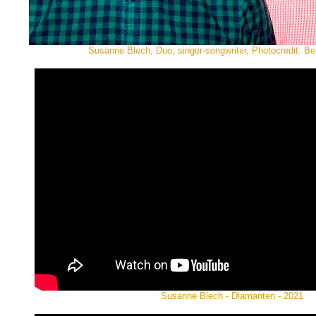
Susanne Blech, Duo, singer-songwriter, Photocredit: B
Susanne Blech - Diamanten - 2021