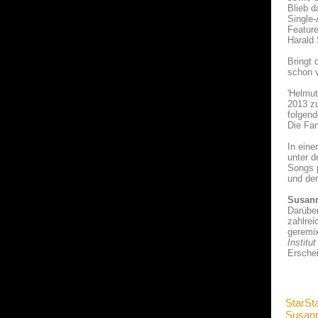
Blieb d
Single-
Feature
Harald 
Bringt 
schon v
'Helmut
2013 z
folgen
Die Fa
In eine
unter 
Songs 
und dem
Susann
Darübe
zahlre
geremix
Institu
Erschei
StarSt
Susann