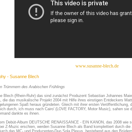
www.susanne-blech.de
phy - Susanne Blech
n Trümmern des Arabischen Frühlings
e Blech (Rhein-Ruhr) das sind zunächst Produzent Sebastian Johannes Maie
, die das musikalische Projekt 2004 mit Hilfe ihres einstigen Entdeckers Ma
elungenen Spaß heraus gründeten. Gleich mit ihrer ersten Veröffentlichung,
ich durch, ich muss nach Cairo' (LOVE FACTORY, Motor Music), sahen sie de
emand dankte es ihnen.
hrem Debüt-Album DEUTSCHE RENAISSANCE - EIN KANON, das 2008 wie 
bei Z-Muzic erschien, werden Susanne Blech als Band komplettiert durch die 
durch das MC- und Produzenten-Duo Sola Plexus, bestehend aus den Brüdern