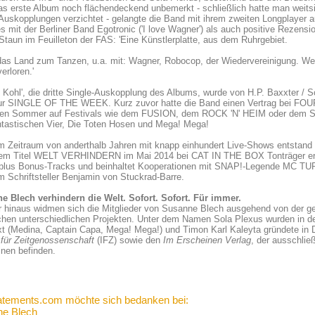
as erste Album noch flächendeckend unbemerkt - schließlich hatte man weits
Auskopplungen verzichtet - gelangte die Band mit ihrem zweiten Longplayer au
s mit der Berliner Band Egotronic ('I love Wagner') als auch positive Rezensi
Staun im Feuilleton der FAS: 'Eine Künstlerplatte, aus dem Ruhrgebiet.
das Land zum Tanzen, u.a. mit: Wagner, Robocop, der Wiedervereinigung. Wer f
erloren.'
 Kohl', die dritte Single-Auskopplung des Albums, wurde von H.P. Baxxter / S
ur SINGLE OF THE WEEK. Kurz zuvor hatte die Band einen Vertrag bei FOUR A
den Sommer auf Festivals wie dem FUSION, dem ROCK 'N' HEIM oder de
ntastischen Vier, Die Toten Hosen und Mega! Mega!
m Zeitraum von anderthalb Jahren mit knapp einhundert Live-Shows entstand p
dem Titel WELT VERHINDERN im Mai 2014 bei CAT IN THE BOX Tonträger ers
plus Bonus-Tracks und beinhaltet Kooperationen mit SNAP!-Legende MC TU
 Schriftsteller Benjamin von Stuckrad-Barre.
e Blech verhindern die Welt. Sofort. Sofort. Für immer.
r hinaus widmen sich die Mitglieder von Susanne Blech ausgehend von der g
ichen unterschiedlichen Projekten. Unter dem Namen Sola Plexus wurden in 
t (Medina, Captain Capa, Mega! Mega!) und Timon Karl Kaleyta gründete in D
t für Zeitgenossenschaft
(IFZ) sowie den
Im Erscheinen Verlag
, der ausschließ
nen befinden.
atements.com möchte sich bedanken bei:
e Blech