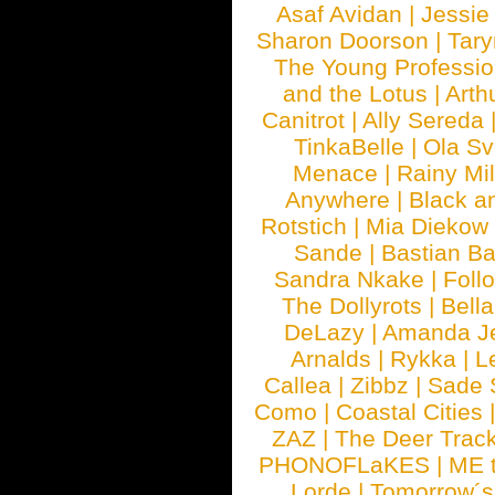
Asaf Avidan
|
Jessie
Sharon Doorson
|
Tar
The Young Professio
and the Lotus
|
Arth
Canitrot
|
Ally Sereda
TinkaBelle
|
Ola S
Menace
|
Rainy Mi
Anywhere
|
Black a
Rotstich
|
Mia Diekow
Sande
|
Bastian B
Sandra Nkake
|
Foll
The Dollyrots
|
Bell
DeLazy
|
Amanda J
Arnalds
|
Rykka
|
L
Callea
|
Zibbz
|
Sade 
Como
|
Coastal Cities
ZAZ
|
The Deer Trac
PHONOFLaKES
|
ME 
Lorde
|
Tomorrow´s