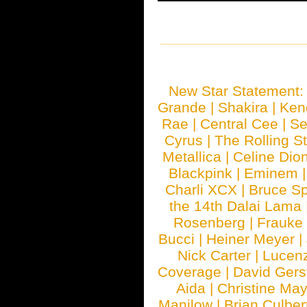
New Star Statement
Grande
|
Shakira
|
Ken
Rae
|
Central Cee
|
Se
Cyrus
|
The Rolling S
Metallica
|
Celine Dio
Blackpink
|
Eminem
Charli XCX
|
Bruce Sp
the 14th Dalai Lama
Rosenberg
|
Frauke
Bucci
|
Heiner Meyer
|
Nick Carter
|
Lucen
Coverage
|
David Gers
Aida
|
Christine May
Manilow
|
Brian Culber