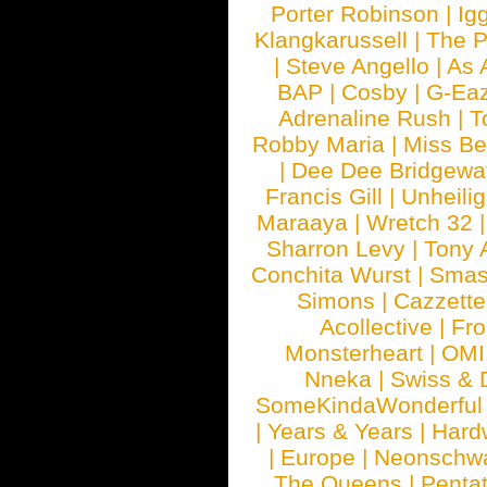
Porter Robinson
|
Ig
Klangkarussell
|
The P
|
Steve Angello
|
As 
BAP
|
Cosby
|
G-Ea
Adrenaline Rush
|
T
Robby Maria
|
Miss B
|
Dee Dee Bridgewa
Francis Gill
|
Unheilig
Maraaya
|
Wretch 32
Sharron Levy
|
Tony 
Conchita Wurst
|
Smash
Simons
|
Cazzette
Acollective
|
Fr
Monsterheart
|
OMI
Nneka
|
Swiss & 
SomeKindaWonderful
|
Years & Years
|
Hard
|
Europe
|
Neonschw
The Queens
|
Penta