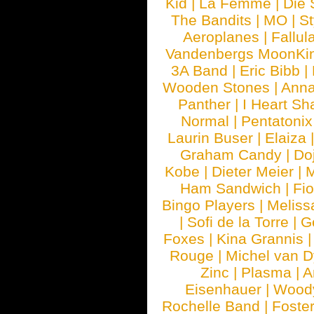
Kid
|
La Femme
|
Die 
The Bandits
|
MO
|
St
Aeroplanes
|
Fallul
Vandenbergs MoonKi
3A Band
|
Eric Bibb
|
Wooden Stones
|
Anna
Panther
|
I Heart Sh
Normal
|
Pentatonix
Laurin Buser
|
Elaiza
Graham Candy
|
Do
Kobe
|
Dieter Meier
|
M
Ham Sandwich
|
Fi
Bingo Players
|
Meliss
|
Sofi de la Torre
|
G
Foxes
|
Kina Grannis
Rouge
|
Michel van 
Zinc
|
Plasma
|
A
Eisenhauer
|
Woody
Rochelle Band
|
Foste