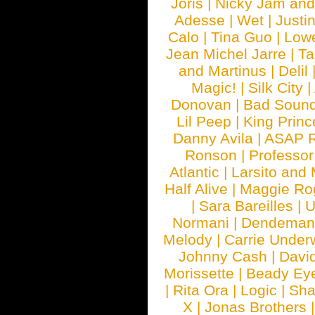
Joris
|
Nicky Jam and 
Adesse
|
Wet
|
Justi
Calo
|
Tina Guo
|
Low
Jean Michel Jarre
|
Ta
and Martinus
|
Delil
Magic!
|
Silk City
|
Donovan
|
Bad Soun
Lil Peep
|
King Princ
Danny Avila
|
ASAP 
Ronson
|
Professo
Atlantic
|
Larsito and
Half Alive
|
Maggie Ro
|
Sara Bareilles
|
Normani
|
Dendeman
Melody
|
Carrie Unde
Johnny Cash
|
Davi
Morissette
|
Beady Ey
|
Rita Ora
|
Logic
|
Sha
X
|
Jonas Brothers