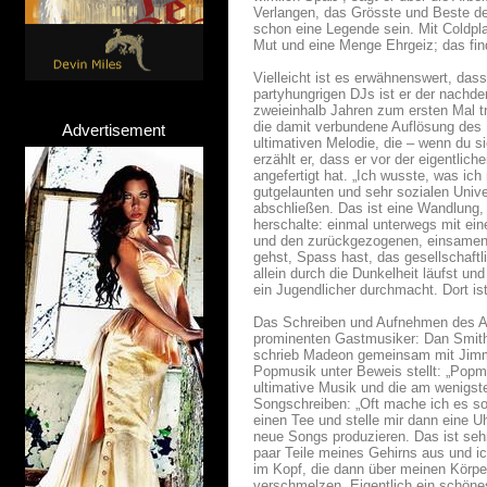
Verlangen, das Grösste und Beste de
schon eine Legende sein. Mit Coldpla
Mut und eine Menge Ehrgeiz; das find
Vielleicht ist es erwähnenswert, das
partyhungrigen DJs ist er der nachde
zweieinhalb Jahren zum ersten Mal tr
die damit verbundene Auflösung des 
Advertisement
ultimativen Melodie, die – wenn du 
erzählt er, dass er vor der eigentli
angefertigt hat. „Ich wusste, was ich
gutgelaunten und sehr sozialen Uni
abschließen. Das ist eine Wandlung, 
herschalte: einmal unterwegs mit ein
und den zurückgezogenen, einsamen E
gehst, Spass hast, das gesellschaft
allein durch die Dunkelheit läufst u
ein Jugendlicher durchmacht. Dort is
Das Schreiben und Aufnehmen des Alb
prominenten Gastmusiker: Dan Smith 
schrieb Madeon gemeinsam mit Jimmy
Popmusik unter Beweis stellt: „Popmu
ultimative Musik und die am wenigst
Songschreiben: „Oft mache ich es so
einen Tee und stelle mir dann eine 
neue Songs produzieren. Das ist sehr 
paar Teile meines Gehirns aus und ic
im Kopf, die dann über meinen Körper
verschmelzen. Eigentlich ein schönes