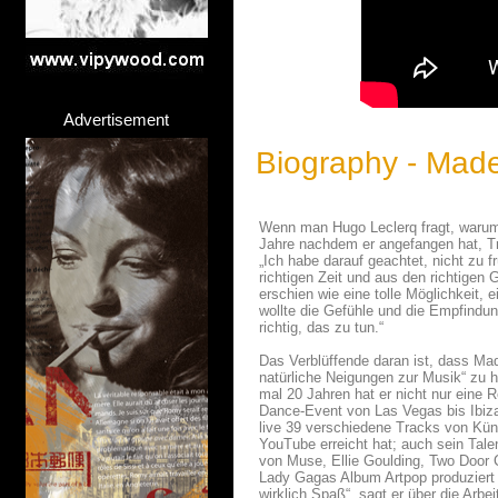
Advertisement
Biography - Mad
Wenn man Hugo Leclerq fragt, warum e
Jahre nachdem er angefangen hat, Tr
„Ich habe darauf geachtet, nicht zu 
richtigen Zeit und aus den richtigen
erschien wie eine tolle Möglichkeit,
wollte die Gefühle und die Empfindun
richtig, das zu tun.“
Das Verblüffende daran ist, dass Ma
natürliche Neigungen zur Musik“ zu 
mal 20 Jahren hat er nicht nur eine R
Dance-Event von Las Vegas bis Ibiza 
live 39 verschiedene Tracks von Kün
YouTube erreicht hat; auch sein Tal
von Muse, Ellie Goulding, Two Door 
Lady Gagas Album Artpop produziert 
wirklich Spaß“, sagt er über die Arb