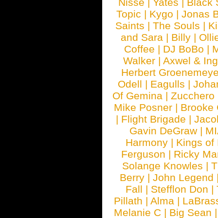
Nisse
|
Yates
|
Black 
Topic
|
Kygo
|
Jonas B
Saints
|
The Souls
|
Ki
and Sara
|
Billy
|
Olli
Coffee
|
DJ BoBo
|
M
Walker
|
Axwel & In
Herbert Groenemeye
Odell
|
Eagulls
|
Joha
Of Gemina
|
Zucchero
Mike Posner
|
Brooke
|
Flight Brigade
|
Jaco
Gavin DeGraw
|
MI
Harmony
|
Kings of
Ferguson
|
Ricky Mar
Solange Knowles
|
T
Berry
|
John Legend
Fall
|
Stefflon Don
|
Pillath
|
Alma
|
LaBras
Melanie C
|
Big Sean