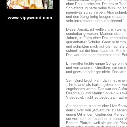
ohne Pause arbeiten. Der letzte Trac
Schlafentzug hatte seine Wirkung sch
irgendwas zu schreiben. Also schrieb
und den Song fertig kriegen musste, 
sehr interessant und auch rührend.“
Dieser Ansatz ist vielleicht ein weni
sonderbar gewesen. Madeon stammt au
Jahren, in Form einer Dokumentation
grauenhafter Schüler. Ganz schlimm.
und schickten mich auf die nächste S
schnell auf die Idee, dass die Musik
Das war eine sehr entschlossene En
Er veröffentlichte einige Songs onlin
und von anderen Künstlern, die sie r
und gewaltig oder gar nicht. Das war 
Sein Durchbruch kam dann mit einem
‚The Island’ als harter, glitzernder
zugelassen waren. Das war der Aufta
Deadmau5 und Martin Solveig – sowie 
Videospiel, nicht so bedeutsam auf e
Als nächstes plant er eine Live-Show
dem Cover von ‚Adventure’ zu sehen is
einem Ort in den Köpfen der Mensche
sie vielleicht ein bisschen in dieser 
Beatles-Platten, weil sie wie ein Pl