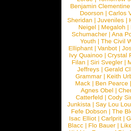
Benjamin Clementine
Doorson
|
Carlos 
Sheridan
|
Juveniles
|
Neigel
|
Megaloh
|
Schumacher
|
Ana P
Youth
|
The Civil 
Elliphant
|
Vanbot
|
Jo
Ivy Quainoo
|
Crystal 
Filan
|
Siri Svegler
|
M
Jeffreys
|
Gerald C
Grammar
|
Keith Ur
Mack
|
Ben Pearce
Agnes Obel
|
Che
Catterfeld
|
Cody S
Junkista
|
Say Lou Lou
Fefe Dobson
|
The Bl
Isac Elliot
|
Carlprit
|
G
Blacc
|
Flo Bauer
|
Lik