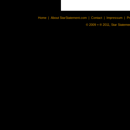
Home
|
About StarStatement.com
|
Contact
|
Impressum
|
P
© 2009 + ® 2011, Star Statemen