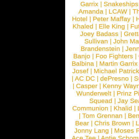
Garrix
|
Snakeship
Amanda
|
LCAW
|
T
Hotel
|
Peter Maffay
|
Khaled
|
Elle King
|
Fu
Joey Badass
|
Gret
Sullivan
|
John Ma
Brandenstein
|
Jenn
Banjo
|
Foo Fighters
|
Balbina
|
Martin Garrix
Josef
|
Michael Patrick
|
AC DC
|
dePresno
|
S
|
Casper
|
Kenny Wayn
Wunderwelt
|
Prinz P
Squead
|
Jay Se
Communion
|
Khalid
|
|
Tom Grennan
|
Ben
Bear
|
Chris Brown
|
Jonny Lang
|
Moses 
Ace Tee
|
Antje Schom