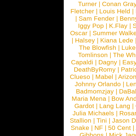
Turner
|
Conan Gra
Fletcher
|
Louis Held
|
|
Sam Fender
|
Benn
Iggy Pop
|
K.Flay
|
Oscar
|
Summer Walke
|
Halsey
|
Kiana Lede
The Blowfish
|
Luk
Tomlinson
|
The Wh
Capaldi
|
Dagny
|
Easy
DeathByRomy
|
Patri
Clueso
|
Mabel
|
Arizo
Johnny Orlando
|
Len
Badmomzjay
|
DaBa
Maria Mena
|
Bow And
Gardot
|
Lang Lang
|
Julia Michaels
|
Rosa
Stallion
|
Tini
|
Jason D
Snake
|
NF
|
50 Cent
|
Gibbons
|
Mick Jag