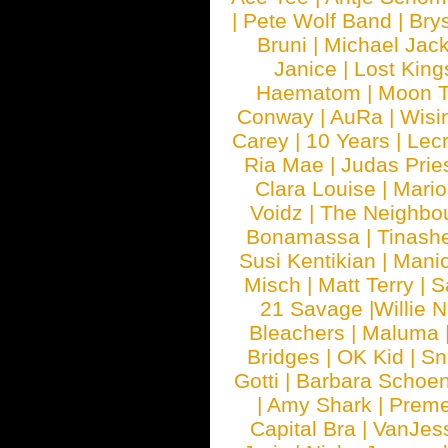
|
Pete Wolf Band
|
Brys
Bruni
|
Michael Jac
Janice
|
Lost King
Haematom
|
Moon T
Conway
|
AuRa
|
Wisi
Carey
|
10 Years
|
Lec
Ria Mae
|
Judas Prie
Clara Louise
|
Mari
Voidz
|
The Neighbo
Bonamassa
|
Tinash
Susi Kentikian
|
Manic
Misch
|
Matt Terry
|
S
21 Savage
|
Willie 
Bleachers
|
Maluma
Bridges
|
OK Kid
|
Sn
Gotti
|
Barbara Schoe
|
Amy Shark
|
Prem
Capital Bra
|
VanJes