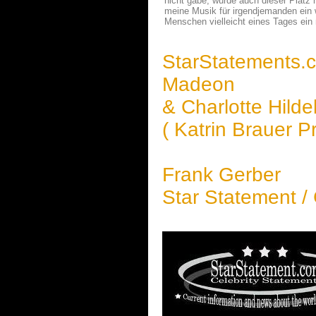
nicht gäbe, würde auch dieser Platz
meine Musik für irgendjemanden ein 
Menschen vielleicht eines Tages ein 
StarStatements.
Madeon
& Charlotte Hild
( Katrin Brauer P
Frank Gerber
Star Statement /