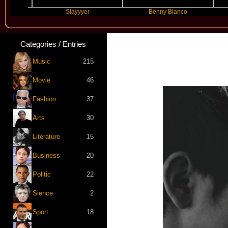
Slayyyer
Benny Blanco
Ariana
Categories / Entries
Music
215
Movie
46
Fashion
37
Arts
30
Literature
15
Business
20
Politic
22
Sience
2
Sport
18