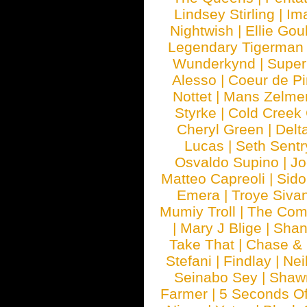
Lindsey Stirling
|
Im
Nightwish
|
Ellie Gou
Legendary Tigerman
Wunderkynd
|
Supe
Alesso
|
Coeur de Pi
Nottet
|
Mans Zelme
Styrke
|
Cold Creek
Cheryl Green
|
Delt
Lucas
|
Seth Sentr
Osvaldo Supino
|
Jo
Matteo Capreoli
|
Sido
Emera
|
Troye Siva
Mumiy Troll
|
The Com
|
Mary J Blige
|
Shan
Take That
|
Chase & 
Stefani
|
Findlay
|
Nei
Seinabo Sey
|
Shaw
Farmer
|
5 Seconds O