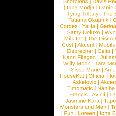
|
Scorpions
|
Davis Red
|
Inna Modja
|
Daniel
Tying Tiffany
|
The 
Tatiana Okupnik
|
C
Cordes
|
YaHa
|
Gerin
|
Samy Deluxe
|
Wyn
Milk Inc
|
The Disco 
Cost
|
Akcent
|
Mobile
Eisbrecher
|
Celia
|
Kann Fliegen
|
Juliss
Willy Moon
|
Tara Mc
Sisse Marie
|
Ama
HouseKat
|
Official Ho
Askelovic
|
Akcen
Timomatic
|
Nahiba
Francis
|
Avicii
|
La
Jasmine Kara
|
Tape
Monsters and Men
|
Tr
|
Fun
|
Loreen
|
Iona 