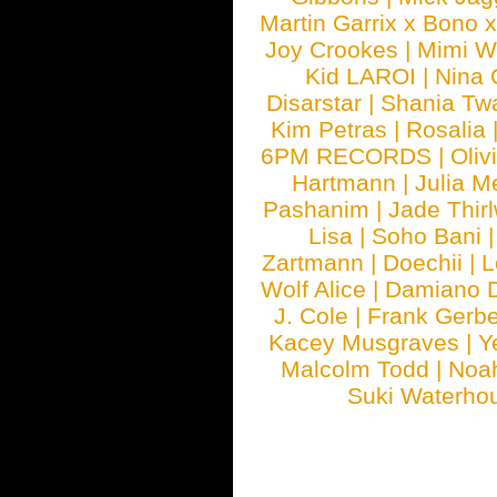
Martin Garrix x Bono 
Joy Crookes
|
Mimi 
Kid LAROI
|
Nina
Disarstar
|
Shania Tw
Kim Petras
|
Rosalia
6PM RECORDS
|
Oliv
Hartmann
|
Julia M
Pashanim
|
Jade Thirl
Lisa
|
Soho Bani
Zartmann
|
Doechii
|
L
Wolf Alice
|
Damiano 
J. Cole
|
Frank Gerbe
Kacey Musgraves
|
Y
Malcolm Todd
|
Noa
Suki Waterho