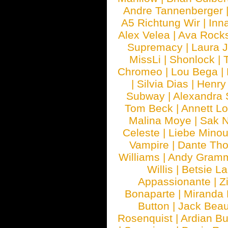
Andre Tannenberger
A5 Richtung Wir
|
Inn
Alex Velea
|
Ava Rock
Supremacy
|
Laura 
MissLi
|
Shonlock
|
Chromeo
|
Lou Bega
|
|
Silvia Dias
|
Henry
Subway
|
Alexandra 
Tom Beck
|
Annett L
Malina Moye
|
Sak N
Celeste
|
Liebe Mino
Vampire
|
Dante Th
Williams
|
Andy Gram
Willis
|
Betsie La
Appassionante
|
Z
Bonaparte
|
Miranda
Button
|
Jack Beau
Rosenquist
|
Ardian Bu