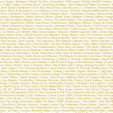
ns
|
Vegas
|
Maraaya
|
Wretch 32
|
Mrs. Greenbird
|
Till Broenner
|
NazB
|
SerGIO Fertitta
|
r
|
Colbie Caillat
|
Conchita Wurst
|
Smashing Satellites
|
Max Raabe and Palast Orchester
|
|
Josef Salvat
|
Acollective
|
From Kid
|
Alexa Feser
|
Wyclef Jean
|
C.J.Ramone
|
Monsterhea
neka
|
Swiss & Die Andern
|
La Confianza
|
Tune Circus
|
I Prevail
|
SomeKindaWonderful
|
Gr
 Years
|
Hardwell
|
Calvin Harris
|
Charlie Winston
|
Emin
|
Olympique
|
Europe
|
Neonschwar
Queens
|
Pentatones
|
Kafka Tamura
|
Boxer
|
Death Team
|
Madeon
|
Lindsey Stirling
|
Imagi
sh
|
Ellie Goulding
|
Morgan James
|
Torres
|
The Sinful Saints
|
The Legendary Tigerman
|
R
rkynd
|
SuperScum
|
Martin Luke Brown
|
Faith Evans
|
MiA Mieze
|
Alesso
|
Coeur de Pirate
|
Mans Zelmerloew
|
Alesso
|
Sarah Connor
|
Aminata
|
Phela
|
Tove Styrke
|
Cold Creek Cou
reen
|
Delta Rae
|
Disclosure
|
Lions Head
|
David Zowie
|
Tobey Lucas
|
Seth Sentry
|
Thirt
|
Joe Stone
|
Lizz Wright
|
Niila
|
Bryan Adams
|
Stevans
|
Matteo Capreoli
|
Sido
|
James Ba
ivan
|
Kelvin Jones
|
David Garrett
|
Gin Wigmore
|
Ewig
|
Mumiy Troll
|
The Common Linnets
Shana Pearson
|
Felix Jaehn
|
Katy Perry
|
Andrea Bocelli
|
Take That
|
Chase & Status
|
Her
|
Neil Thomas
|
Jack Garratt
|
The Libertines
|
Rod Stewart
|
Seinabo Sey
|
Shawn Mendes
|
s Of Summer
|
Elton John
|
Fall Out Boy
|
Set Mo
|
Pristine
|
Nisse
|
Yates
|
Black Stone Cher
onas Blue
|
Alessia Cara
|
The Chainsmokers
|
Fleur East
|
All Saints
|
The Souls
|
Killerpilze
lly
|
Ollie Gabriel
|
Lucas Newman
|
Little Mix
|
Moderat
|
Black Coffee
|
DJ BoBo
|
Meghan Tr
 & Ingrosso
|
Alicia Keys
|
Justin Timberlake
|
Felix Jaehn & Herbert Groenemeyer
|
Lamiya 
Johannes Oerding
|
Calvin Harris and Rihanna
|
The Beauty Of Gemina
|
Zucchero
|
Fergie
|
Brooke Candy
|
The Lumineers
|
Annisokay
|
G-Easy & Jeremih
|
Flight Brigade
|
Jacob Wh
in DeGraw
|
MIA
|
Norma Jean Martine
|
Laith Al-Deen
|
Daya
|
Fifth Harmony
|
Kings of Leon
son
|
Ricky Martin
|
Juicy J & Kanye West
|
Rag N Bone Man
|
Sting
|
Solange Knowles
|
Thor
|
John Legend
|
The Chemical Brothers
|
James Arthur
|
Poets Of The Fall
|
Stefflon Don
|
Th
|
Alma
|
LaBrassBanda
|
Luke Christopher
|
Estikay
|
Von Welt
|
Sigala
|
Melanie C
|
Big Sean
rrix
|
Snakeships & MO
|
Louka
|
Depeche Mode
|
Pohlmann
|
Levina
|
Amanda
|
LCAW
|
Th
|
Peter Maffay
|
Highly Suspect
|
Kenay
|
Max Prosa
|
Matthias Reim
|
DJ Khaled
|
Elle King
|
Joey Badass
|
Gretta Ray
|
Sameday Records
|
Beth Ditto
|
Falco
|
Quinn Sullivan
|
John M
nstein
|
Jennifer Hudson
|
Noah Cyrus
|
Nothing But Thieves
|
Olli Banjo
|
Foo Fighters
|
Cami
na
|
Martin Garrix & Troye Sivan
|
Kirstin Maldonado
|
Train
|
Kaiser Franz Josef
|
Michael Pat
s
|
AC DC
|
dePresno
|
Superfruit
|
Elles Bailey
|
Nick Jonas
|
Kesha
|
Jain
|
Russ
|
Casper
|
a
|
SZA
|
Wunderwelt
|
Prinz Pi
|
The Gardener & The Tree
|
Shamans Harvest
|
Hare Squea
 Communion
|
Khalid
|
Louis Tomlinson
|
Grace Carter
|
AJR
|
Declan McKenna
|
Tom Grenna
Bear
|
Chris Brown
|
LCD Soundsystem
|
Pink
|
Jessy Martens
|
Joon Moon
|
Jonny Lang
|
Mo
|
Ace Tee
|
Antje Schomaker
|
Walk The Moon
|
OMD
|
Prettymuch
|
Tom Walker
|
Pete Wolf 
|
Carla Bruni
|
Michael Jackson
|
Yungen
|
Lena
|
Guy Sebastian
|
Gavin James
|
Janice
|
Los
Haematom
|
Moon Taxi
|
Die Fantastischen Vier
|
Three Days Grace
|
Nat Conway
|
AuRa
|
arey
|
10 Years
|
Lecrae
|
Abraham Mateo
|
Grace VanderWaal
|
Miguel
|
fab
|
Ria Mae
|
Juda