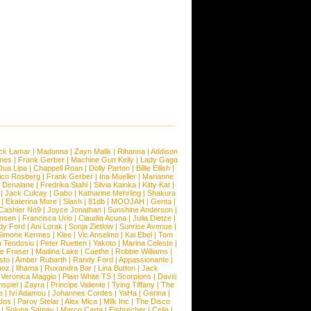
ck Lamar
|
Madonna
|
Zayn Malik
|
Rihanna
|
Addison
ones
|
Frank Gerber
|
Machine Gun Kelly
|
Lady Gaga
Dua Lipa
|
Chappell Roan
|
Dolly Parton
|
Billie Eilish
|
ico Rosberg
|
Frank Gerber
|
Ina Mueller
|
Marianne
 Denalane
|
Fredrika Stahl
|
Silvia Kainka
|
Kitty Kat
|
|
Jack Culcay
|
Gabo
|
Katharine Mehrling
|
Shakura
|
Ekaterina More
|
Slash
|
81db
|
MOOJAH
|
Genta
|
Cashier No9
|
Joyce Jonathan
|
Sunshine Anderson
|
ansen
|
Francisca Urio
|
Claudia Acuna
|
Julia Dietze
|
dy Ford
|
Ani Lorak
|
Sonja Zietlow
|
Sunrise Avenue
|
Simone Kermes
|
Klee
|
Vic Anselmo
|
Kai Ebel
|
Tom
a Teodosiu
|
Peter Ruetten
|
Yakoto
|
Marina Celeste
|
e Fraser
|
Madina Lake
|
Caethe
|
Robbie Williams
|
sto
|
Amber Rubarth
|
Randy Ford
|
Appassionante
|
noz
|
Ilhama
|
Ruxandra Bar
|
Lina Button
|
Jack
|
Veronica Maggio
|
Plain White TS
|
Scorpions
|
Davis
nspiel
|
Zayra
|
Principe Valiente
|
Tying Tiffany
|
The
e
|
Ivi Adamou
|
Johannes Cordes
|
YaHa
|
Gerina
|
dos
|
Parov Stelar
|
Alex Mica
|
Milk Inc
|
The Disco
|
Soluna Samay
|
Marco Carta
|
Eisbrecher
|
Celia
|