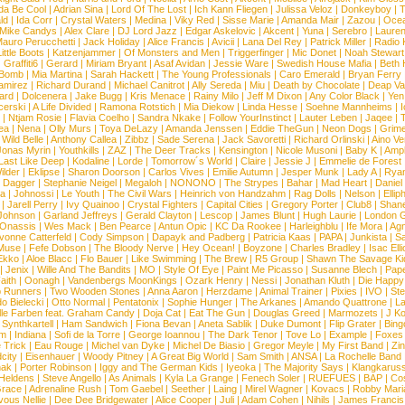
da Be Cool
|
Adrian Sina
|
Lord Of The Lost
|
Ich Kann Fliegen
|
Julissa Veloz
|
Donkeyboy
|
T
ld
|
Ida Corr
|
Crystal Waters
|
Medina
|
Viky Red
|
Sisse Marie
|
Amanda Mair
|
Zazou
|
Oce
Mike Candys
|
Alex Clare
|
DJ Lord Jazz
|
Edgar Askelovic
|
Akcent
|
Yuna
|
Serebro
|
Lauren
auro Perucchetti
|
Jack Holiday
|
Alice Francis
|
Avicii
|
Lana Del Rey
|
Patrick Miller
|
Radio K
ittle Boots
|
Katzenjammer
|
Of Monsters and Men
|
Triggerfinger
|
Mic Donet
|
Noah Stewart
|
Graffiti6
|
Gerard
|
Miriam Bryant
|
Asaf Avidan
|
Jessie Ware
|
Swedish House Mafia
|
Beth 
 Bomb
|
Mia Martina
|
Sarah Hackett
|
The Young Professionals
|
Caro Emerald
|
Bryan Ferry
amirez
|
Richard Durand
|
Michael Canitrot
|
Ally Sereda
|
Miu
|
Death by Chocolate
|
Deap Val
ard
|
Dolcenera
|
Jake Bugg
|
Kris Menace
|
Rainy Milo
|
Jeff M Dixon
|
Any Color Black
|
Yen
erski
|
A Life Divided
|
Ramona Rotstich
|
Mia Diekow
|
Linda Hesse
|
Soehne Mannheims
|
I
|
Ntjam Rosie
|
Flavia Coelho
|
Sandra Nkake
|
Follow YourInstinct
|
Lauter Leben
|
Jaqee
|
ea
|
Nena
|
Olly Murs
|
Toya DeLazy
|
Amanda Jenssen
|
Eddie TheGun
|
Neon Dogs
|
Grim
|
Wild Belle
|
Anthony Callea
|
Zibbz
|
Sade Serena
|
Jack Savoretti
|
Richard Orlinski
|
Aino V
Jonas Myrin
|
Youthkills
|
ZAZ
|
The Deer Tracks
|
Kensington
|
Nicole Musoni
|
Baby K
|
Ampl
Last Like Deep
|
Kodaline
|
Lorde
|
Tomorrow´s World
|
Claire
|
Jessie J
|
Emmelie de Forest
ilder
|
Eklipse
|
Sharon Doorson
|
Carlos Vives
|
Emilie Autumn
|
Jesper Munk
|
Lady A
|
Ryan
d Dagger
|
Stephanie Neigel
|
Megaloh
|
NONONO
|
The Strypes
|
Bahar
|
Mad Heart
|
Danie
la
|
Johnossi
|
Le Youth
|
The Civil Wars
|
Heinrich von Handzahm
|
Rag Dolls
|
Nelson
|
Ellip
|
Jarell Perry
|
Ivy Quainoo
|
Crystal Fighters
|
Capital Cities
|
Gregory Porter
|
Club8
|
Shane
e Johnson
|
Garland Jeffreys
|
Gerald Clayton
|
Lescop
|
James Blunt
|
Hugh Laurie
|
London 
 Onassis
|
Wes Mack
|
Ben Pearce
|
Antun Opic
|
KC Da Rookee
|
Harleighblu
|
Ife Mora
|
Ag
vonne Catterfeld
|
Cody Simpson
|
Dapayk and Padberg
|
Patricia Kaas
|
PAPA
|
Junkista
|
S
Muse
|
Fefe Dobson
|
The Bloody Nerve
|
Hey Ocean!
|
Boyzone
|
Charles Bradley
|
Isac Elli
Ekko
|
Aloe Blacc
|
Flo Bauer
|
Like Swimming
|
The Brew
|
R5 Group
|
Shawn The Savage Ki
|
Jenix
|
Wille And The Bandits
|
MO
|
Style Of Eye
|
Paint Me Picasso
|
Susanne Blech
|
Pape
aith
|
Oonagh
|
Vandenbergs MoonKings
|
Ozark Henry
|
Nessi
|
Jonathan Kluth
|
Die Happy
p Runners
|
Two Wooden Stones
|
Anna Aaron
|
Herzdame
|
Animal Trainer
|
Pixies
|
IVO
|
Ste
o Bielecki
|
Otto Normal
|
Pentatonix
|
Sophie Hunger
|
The Arkanes
|
Amando Quattrone
|
La
lle Farben feat. Graham Candy
|
Doja Cat
|
Eat The Gun
|
Douglas Greed
|
Marmozets
|
J K
|
Synthkartell
|
Ham Sandwich
|
Fiona Bevan
|
Aneta Sablik
|
Duke Dumont
|
Flip Grater
|
Bing
om
|
Indiana
|
Sofi de la Torre
|
George Ioannou
|
The Dark Tenor
|
Tove Lo
|
Example
|
Foxes
 Trick
|
Eau Rouge
|
Michel van Dyke
|
Michel De Biasio
|
Gregor Meyle
|
My First Band
|
Zi
city
|
Eisenhauer
|
Woody Pitney
|
A Great Big World
|
Sam Smith
|
ANSA
|
La Rochelle Band
hak
|
Porter Robinson
|
Iggy and The German Kids
|
Iyeoka
|
The Majority Says
|
Klangkaruss
 Heldens
|
Steve Angello
|
As Animals
|
Kyla La Grange
|
Fenech Soler
|
RUEFUES
|
BAP
|
Co
race
|
Adrenaline Rush
|
Tom Gaebel
|
Seether
|
Laing
|
Mirel Wagner
|
Kovacs
|
Robby Mari
vous Nellie
|
Dee Dee Bridgewater
|
Alice Cooper
|
Juli
|
Adam Cohen
|
Nihils
|
James Francis 