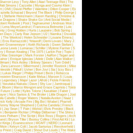
Sharron Levy
|
Tony Allen
|
Atari Teenage Riot
|
The
Matt Simons
|
Cazzette
|
Mynga and Cosmo Klein
|
rt
|
OMI
|
David Pfeffer
|
Valentine
|
Dillon Cooper
|
Ex
aziella Schazad
|
Beyond The Black
|
Philip George
|
z
|
Stefanie Heinzmann
|
Karen Harding
|
Christine &
ne Dragons
|
Shake Shake Go
|
Anti Social Media
|
obert Redweik
|
Pool
|
Tagtraeumer
|
Andreas Moe
|
|
Lena MeyerLandrut
|
Francesca Belmonte
|
Loic
nty
|
Greg Holden
|
Hurts
|
Laupaire
|
Bob Spring
|
een Days
|
Carly Rae Jepsen
|
U2
|
Namika
|
Osvaldo
y
|
The Weeknd
|
Helen Schneider
|
Louane Emera
|
|
Eros Ramazzotti
|
Yelawolf
|
Demi Lovato
|
Mary J
bert Groenemeyer
|
Keith Richards
|
Gwen Stefani
|
Leona Lewis
|
Lumaraa
|
Schiller
|
Mylene Farmer
|
5
ry
|
Ronan Keating
|
The 1975
|
Larkin Poe
|
Topic
|
|
Max Giesinger
|
Mark Forster
|
AaRon
|
Tegan and
ainor
|
Enrique Iglesias
|
Adele
|
Delle
|
Alan Walker
|
Slimani
|
Rick Astley
|
Britney Spears
|
Tom Odell
|
|
Zara Larsson
|
Silbermond
|
Jennifer Rostock
|
Mike
iteside
|
Pitbull
|
Usher
|
Bon Jovi
|
Sia
|
Izzy Bizu
|
|
Lukas Rieger
|
Philipp Poisel
|
Beck
|
Rebecca
nsteinn Einarsson
|
Katie Melua
|
Maroon 5
|
Louis
e Legendary
|
Major Lazer
|
Afrob
|
Fickle Friends
|
|
Yasutaka Nakata
|
Dave
|
Shy Luv
|
Jamiroquai
|
e Bloom
|
Marco Mengoni and Grace Capristo
|
Tokio
|
Future
|
Lotte
|
Kyles Tolone
|
Kasabian
|
Faber
|
ayer
|
Nico Santos & The Broiler
|
Little Dragon
|
Joel
la Cabello
|
Roger Waters
|
Natalia Avelon
|
Naaz
|
rick Kelly
|
Arcade Fire
|
Big Boi
|
Wrabel
|
Pharrell
Kenny Wayne Shepherd
|
Culcha Candela
|
French
d
|
Jay Sean
|
T Pain
|
Wizkid
|
Elvis Presley
|
Black
n
|
Benjamin Richter
|
Philipp Dittberner
|
The Shins
|
ses Pelham
|
The Script
|
Rick Ross
|
Rogers
|
Arch
Band
|
Bryson Tiller
|
Bootsy Collins
|
First Aid Kit
|
Lo
t Kings
|
Evanescence
|
MGMT
|
NERD
|
Leonard
Wisin
|
Kelvyn Colt
|
Jacob Sartorius
|
Revolverheld
|
s Priest
|
Craig David
|
Shout Out Louds
|
The Wake