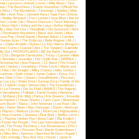
ooji
|
Laurence Jenkell
|
Lovex
|
Willy Moon
|
Tara
ana
|
The BossHoss
|
DJane HouseKat
|
Official Hot
t Wery
|
The Mynabirds
|
Timomatic
|
Nahiba
|
Matt
iller
|
Axel Tony
|
Jasmine Kara
|
Tape Five
|
Emma
|
Bobby Womack
|
Fun
|
Loreen
|
Iona Blum
|
Bat for
Hart
|
Leslie Clio
|
Sharon Doorson
|
Taryn Manning
|
|
Neon Hitch
|
Kobra and the Lotus
|
Arthur Higelin
|
ly
|
Skip The Use
|
TinkaBelle
|
Ola Svensson
|
Nick
|
Destination Anywhere
|
Black and Jones
|
Alina
cona Pop
|
Emeli Sande
|
Bastian Baker
|
Caroline
Thomas Azier
|
The Dollyrots
|
Bella Wagner
|
Alt-J
|
es
|
Olafur Arnalds
|
Rykka
|
Le Kid
|
Marco Mengoni
|
enna
|
Como
|
Coastal Cities
|
Too Tangled
|
Gabrielle
ify Dot
|
PHONOFLaKES
|
ME the Band
|
Margaret
|
CSS
|
Benjamin Clementine
|
Tricky
|
Carmen Villain
 Sheridan
|
Juveniles
|
Hot Chelle Rae
|
SIRPAUL
|
l Schumacher
|
Ana Popovic
|
ZZ Ward
|
The Frown
|
hant
|
Vanbot
|
Josephina
|
Prime Circle
|
Martin and
 Filan
|
Siri Svegler
|
Milky Chance
|
Atlas Genius
|
Grammar
|
Keith Urban
|
Jamie Cullum
|
Kreuz Ost
|
nes Obel
|
Cher
|
Qasim
|
Gesaffelstein
|
Percival
|
ay Lou Lou
|
Water Knot
|
George Ezra
|
Family of the
ot
|
Carlprit
|
Gala
|
Vienna Ditto
|
The Graveltones
|
d
|
La Femme
|
Die So Fluid
|
BANKS
|
The Majority
r Aeroplanes
|
Fallulah
|
David Guetta
|
Marteria
|
|
3A Band
|
Eric Bibb
|
Parka
|
Kris Bowers
|
Krewella
el Panther
|
I Heart Sharks
|
Cash Cash
|
Motorhead
urin Buser
|
Elaiza
|
John Newman
|
Low Roar
|
Bo
obe
|
Dieter Meier
|
Max Giesinger
|
Dame
|
Mehrzad
o Players
|
Melissa Lischer
|
Ricki-Lee
|
Highasakite
|
|
Kina Grannis
|
Santana
|
Ekat Bork
|
Steffen Linck
|
nc
|
Plasma
|
Amber Run
|
Anna Calvi
|
Ella Endlich
|
|
Foster the People
|
The Last Internationale
|
Chris
ell
|
The Pretty Reckless
|
Joe Bonamassa
|
ZHU
|
sby
|
G-Eazy
|
Russian Red
|
Martin Goldenbaum
|
a
|
Miss Bex
|
Spencer
|
Bam And Mr.Dero
|
Kopek
|
Gill
|
Unheilig
|
Nico And Vinz
|
Hozier
|
Jamie N