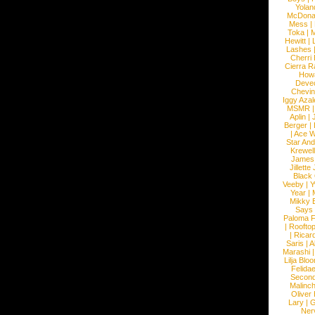
Yolan
McDona
Mess
|
Toka
|
M
Hewitt
|
L
Lashes
Cherri
Cierra R
How
Devec
Chevin
Iggy Azal
MSMR
Aplin
|
Berger
|
|
Ace W
Star An
Krewel
James
Jillett
Black
Veeby
|
Y
Year
|
Mikky 
Says
Paloma F
|
Roofto
|
Ricard
Saris
|
A
Marashi
Lilja Blo
Felidae
Second
Malinc
Oliver
Lary
|
G
Ner