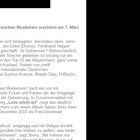
hsischen Musketiere erscheint am 7. März
on sich behaupten, besonders dann, wenn
, Jan Linke (Drums), Ferdinand Hepper
 geschafft. Ihr Geheimnis? Wahrscheinlich,
r Strecke geblieben ist bislang nur ein
 in den Top 50 der Albumcharts, ganz vorne
 Ausland. Sieben von zwölf
 Internationalen Deutschen
wie Sunrise Avenue, Mando Diao, H-Blockx,
hen Musketiere“ nach wie vor mit
mehr Ecken und Kanten als der Vorgänger,
e die Zielsetzung. In Zusammenarbeit mit
Song
„Love silent art“
zeigt das deutlich,
rtschuss zum neuen Album haben Jenix ihren
. Dezember 2013 als Free-Download
voll, eingängig und mit Vollgas erzählt
nüber treu bleiben zu wollen, was leider
isheiten“, sagt Jenny. „Wir können nur
len. Jan dachte zum Beispiel, er sei auf