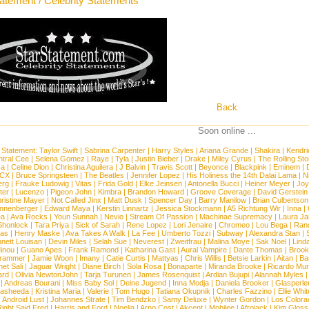
tatement / Celebrity Statements
Back
Soon online ...
 Statement:
Taylor Swift
|
Sabrina Carpenter
|
Harry Styles
|
Ariana Grande
|
Shakira
|
Kendri
tral Cee
|
Selena Gomez
|
Raye
|
Tyla
|
Justin Bieber
|
Drake
|
Miley Cyrus
|
The Rolling St
ca
|
Celine Dion
|
Christina Aguilera
|
J Balvin
|
Travis Scott
|
Beyonce
|
Blackpink
|
Eminem
|
XCX
|
Bruce Springsteen
|
The Beatles
|
Jennifer Lopez
|
His Holiness the 14th Dalai Lama
|
N
erg
|
Frauke Ludowig
|
Vitas
|
Frida Gold
|
Elke Jeinsen
|
Antonella Bucci
|
Heiner Meyer
|
Joy
ter
|
Lucenzo
|
Pigeon John
|
Kimbra
|
Brandon Howard
|
Groove Coverage
|
David Gerstein
ristine Mayer
|
Not Called Jinx
|
Matt Dusk
|
Spencer Day
|
Barry Manilow
|
Brian Culbertson
nnenberger
|
Edward Maya
|
Kerstin Linnartz
|
Jessica Stockmann
|
A5 Richtung Wir
|
Inna
|
ea
|
Ava Rocks
|
Youn Sunnah
|
Nevio
|
Stream Of Passion
|
Machinae Supremacy
|
Laura J
Shonlock
|
Tara Priya
|
Sick of Sarah
|
Rene Lopez
|
Lori Jenaire
|
Chromeo
|
Lou Bega
|
Ran
ias
|
Henry Maske
|
Ava Takes A Walk
|
La Fee
|
Umberto Tozzi
|
Subway
|
Alexandra Stan
|
nett Louisan
|
Devin Miles
|
Selah Sue
|
Neverest
|
Zweitfrau
|
Malina Moye
|
Sak Noel
|
Lind
inou
|
Guano Apes
|
Frank Ramond
|
Katharina Gast
|
Aural Vampire
|
Dante Thomas
|
Brook
rammer
|
Jamie Woon
|
Imany
|
Catie Curtis
|
Mattyas
|
Chris Willis
|
Betsie Larkin
|
Aitan
|
Ba
net Sali
|
Jaguar Wright
|
Diane Birch
|
Sola Rosa
|
Bonaparte
|
Miranda Brooke
|
Ricardo Mu
ard
|
Olivia NewtonJohn
|
Tarja Turunen
|
James Rosenquist
|
Ardian Bujupi
|
Alannah Myles
|
Andreas Bourani
|
Miss Baby Sol
|
Deine Jugend
|
Inna Modja
|
Daniela Brooker
|
Glasperle
asheeda
|
Kristina Maria
|
Valerie
|
Tom Hugo
|
Tatiana Okupnik
|
Charles Fazzino
|
Ellie Whit
|
Android Lust
|
Johannes Strate
|
Tim Bendzko
|
Samy Deluxe
|
Wynter Gordon
|
Los Colora
ight Said Fred
|
Harris and Ford
|
Noelia
|
Arno Cost
|
Akcent
|
Mobilee
|
Afrojack
|
Kim Gloss