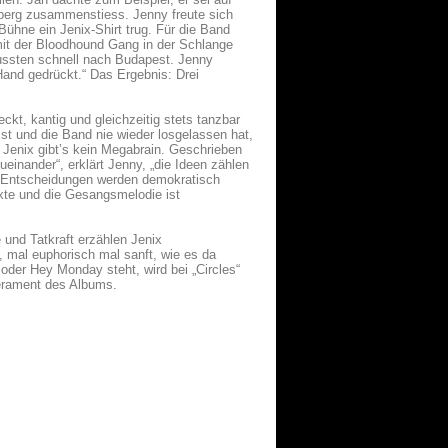
dberg zusammenstiess. Jenny freute sich
ühne ein Jenix-Shirt trug. Für die Band
mit der Bloodhound Gang in der Schlange
ussten schnell nach Budapest. Jenny
and gedrückt.“ Das Ergebnis: Drei
ckt, kantig und gleichzeitig stets tanzbar
 ist und die Band nie wieder losgelassen hat,
i Jenix gibt’s kein Megabrain. Geschrieben
einander“, erklärt Jenny, „die Ideen zählen
e Entscheidungen werden demokratisch
Texte und die Gesangsmelodie ist
 und Tatkraft erzählen Jenix
 mal euphorisch mal sanft, wie es da
oder Hey Monday steht, wird bei „Circles“
perament des Albums.