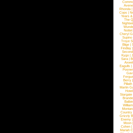
Commo
Avene
Rhonda
Cops
|
N
Years &
The 
Nightwi
Wunde
Nottet
Cheryl G
Supino
Troye S
Blige
|
Findlay
Second
Kygo
|
J
Sara
|
Bi
Axwel
Eagulls
|
Posner
Gav
Fergu
Berry
Pillath
Martin Ga
Hotel
Stargate
Brande
Balbi
William
Montan
Country
Grizzly 
Enemy
Moon
Cohen
|
Mariah C