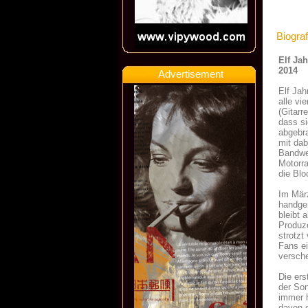
Biograf
Elf Ja
2014
Advertisement
Elf Ja
alle vi
(Gitarr
dass si
abgebra
mit da
Bandwet
Motorra
die Blo
Im Mär
handge
bleibt 
Produz
strotzt
Fans e
versch
Die ers
der Son
immer h
davon e