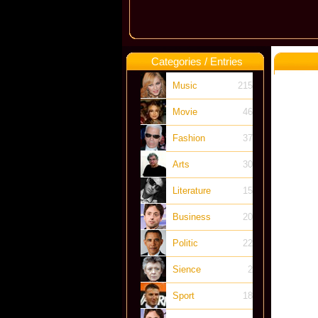
Categories / Entries
Music
215
Movie
46
Fashion
37
Arts
30
Literature
15
Business
20
Politic
22
Sience
2
Sport
18