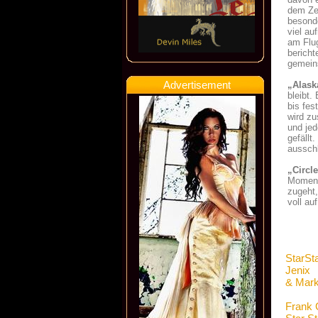
dem Zen
besonde
viel au
am Flu
berich
gemein
Advertisement
„Alask
bleibt.
bis fes
wird zu
und jed
gefällt
ausschl
„Circl
Moment
zugeht,
voll au
StarSt
Jenix
& Mark
Frank 