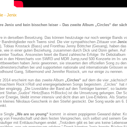
ie - Jenix
hre Jenix und kein bisschen leiser – Das zweite Album „Circles“ der säc
hre in derselben Besetzung. Das können heutzutage nur noch wenige Bands v
er Bandmitglieder noch Twens sind. Die vier sympathischen Zittauer von
Jenix
e), Tobias Krostack (Bass) und Frontfrau Jenny Böttcher (Gesang), haben das
e, wie in einer guten Beziehung, zusammen durch Dick und Dünn gehen. Auf de
nnter Tourbus. Ansonsten feiert die Band zahlreiche Erfolge: Ihr Debütalbum
bei in den Hörercharts von SWR3 und MDR Jump,rund 500 Konzerte im In- und
tbewerben haben Jenix gewonnen, sie steuerten den offiziellen Song zu den
dmeisterschaften bei und supporteten nationale und internationale Grössen 
odhound Gang, Silbermond und Jennifer Rostock, um nur einige zu nennen.
z 2014 erscheint nun das zweite Album
„Circles“
auf dem die vier „sächsisc
machtem Rock’n’Roll und energiegeladenen Songs begeistern. „Circles“ hat 
aber eingängig. „Die Livestärke der Band auf den Tonträger bannen“, so lautet
ent Stefan „Gudze“ Hintz(Bass H-Blockx) ist die Umsetzung gelungen. Der 
 vor Energie, bleibt immer intensiv und dicht dran am Live-Erlebnis. Als Sta
in kleines Nikolaus-Geschenk in den Stiefel gesteckt. Der Song wurde am 6
enkt.
te Single
„We are so young“
kommt in einem poppigeren Gewand daher. Kraft
g von Freundschaft und dem festen Versprechen, sich selbst und seinem Gege
äufiger mit Enttäuschungen endet. „Trotzdem gibt es bei uns keine Lebenswe
rzählen, was wir gemeinsam erleben.“ Damit könnten Jenix bereits Bücher fül