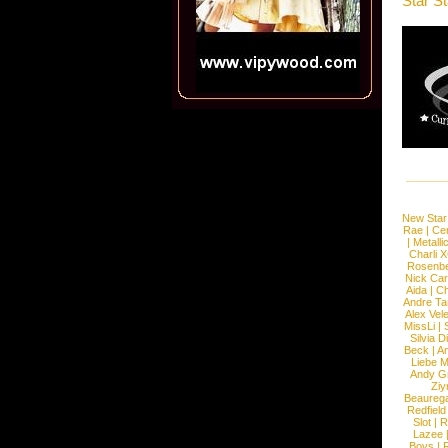
Star S
New Star
Rae
|
Cen
|
Metalli
Charli 
Rosenb
Nick Car
Aida
|
Ch
Andre Ta
Alex Vel
MissLi
|
Silvia D
Beck
|
An
Liebe M
Andy G
Ziy
Beaureg
Redfield
Slot
|
R
Lazee
Boys
|
R