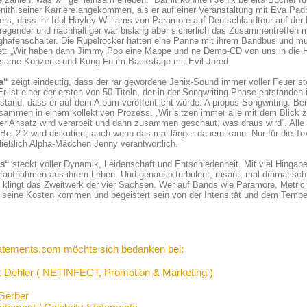
ith seiner Karriere angekommen, als er auf einer Veranstaltung mit Eva Pa
rs, dass ihr Idol Hayley Williams von Paramore auf Deutschlandtour auf der B
fregender und nachhaltiger war bislang aber sicherlich das Zusammentreffen 
ghafenschalter. Die Rüpelrocker hatten eine Panne mit ihrem Bandbus und m
tet: „Wir haben dann Jimmy Pop eine Mappe und ne Demo-CD von uns in die H
same Konzerte und Kung Fu im Backstage mit Evil Jared.
a“
zeigt eindeutig, dass der rar gewordene Jenix-Sound immer voller Feuer ste
 Er ist einer der ersten von 50 Titeln, der in der Songwriting-Phase entstanden
tstand, dass er auf dem Album veröffentlicht würde. A propos Songwriting. Be
sammen in einem kollektiven Prozess. „Wir sitzen immer alle mit dem Blick zu
er Ansatz wird verarbeit und dann zusammen geschaut, was draus wird“. All
. Bei 2:2 wird diskutiert, auch wenn das mal länger dauern kann. Nur für die 
ießlich Alpha-Mädchen Jenny verantwortlich.
es“
steckt voller Dynamik, Leidenschaft und Entschiedenheit. Mit viel Hingabe
aufnahmen aus ihrem Leben. Und genauso turbulent, rasant, mal dramatisch,
 klingt das Zweitwerk der vier Sachsen. Wer auf Bands wie Paramore, Metric 
f seine Kosten kommen und begeistert sein von der Intensität und dem Tem
atements.com möchte sich bedanken bei:
 Dehler ( NETINFECT, Promotion & Marketing )
Gerber