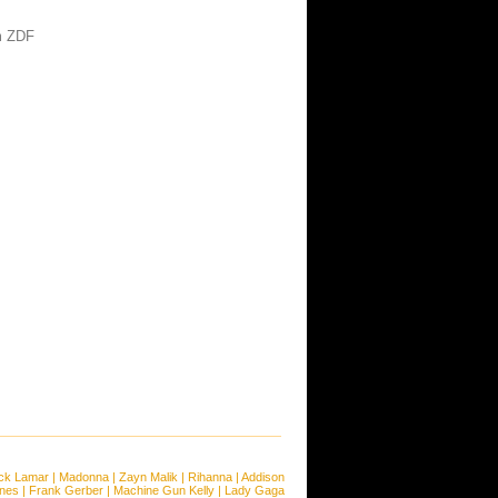
im ZDF
ck Lamar
|
Madonna
|
Zayn Malik
|
Rihanna
|
Addison
ones
|
Frank Gerber
|
Machine Gun Kelly
|
Lady Gaga