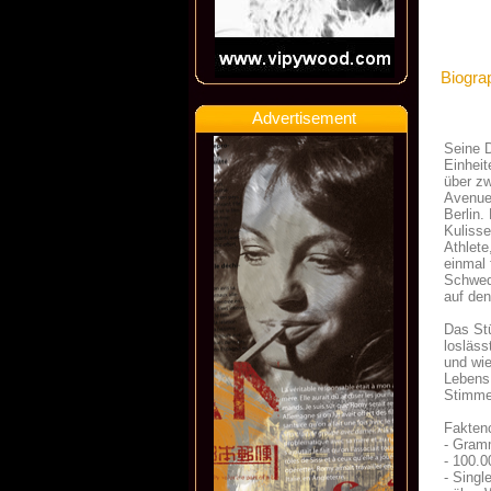
Biogra
Advertisement
Seine D
Einheit
über zw
Avenue 
Berlin.
Kulisse
Athlete
einmal 
Schwed
auf de
Das Stü
losläss
und wie
Lebens 
Stimme 
Fakten
- Gram
- 100.0
- Singl