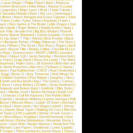
|
Lukas Rieger
|
Philipp Poisel
|
Beck
|
Rebecca
nsteinn Einarsson
|
Katie Melua
|
Maroon 5
|
Louis
e Legendary
|
Major Lazer
|
Afrob
|
Fickle Friends
|
|
Yasutaka Nakata
|
Dave
|
Shy Luv
|
Jamiroquai
|
e Bloom
|
Marco Mengoni and Grace Capristo
|
Tokio
|
Future
|
Lotte
|
Kyles Tolone
|
Kasabian
|
Faber
|
ayer
|
Nico Santos & The Broiler
|
Little Dragon
|
Joel
la Cabello
|
Roger Waters
|
Natalia Avelon
|
Naaz
|
rick Kelly
|
Arcade Fire
|
Big Boi
|
Wrabel
|
Pharrell
Kenny Wayne Shepherd
|
Culcha Candela
|
French
d
|
Jay Sean
|
T Pain
|
Wizkid
|
Elvis Presley
|
Black
n
|
Benjamin Richter
|
Philipp Dittberner
|
The Shins
|
ses Pelham
|
The Script
|
Rick Ross
|
Rogers
|
Arch
Band
|
Bryson Tiller
|
Bootsy Collins
|
First Aid Kit
|
Lo
t Kings
|
Evanescence
|
MGMT
|
NERD
|
Leonard
Wisin
|
Kelvyn Colt
|
Jacob Sartorius
|
Revolverheld
|
s Priest
|
Craig David
|
Shout Out Louds
|
The Wake
bourhood
|
Maitre Gims
|
JB Dunckel
|
Beth Hart and
c Street Preachers
|
Alex Aris
|
Fishbach
|
I Salute
|
Nelson
|
Paul Kalkbrenner
|
CNCO
|
Ruel
|
Snakehips
|
 Dogg
|
Becky G
|
Bury Tomorrow
|
Nicki Minaj
|
Yo
|
Childish Gambino
|
Post Malone
|
Daughtry
|
Sero
|
 Smith and Era Istrefi
|
Nao
|
The Carters
|
Cosha
|
|
Voyce
|
Lance Butters
|
2Cellos
|
Jonas Kaufmann
|
lingande and Broken Back
|
GoldLink
|
Elley Duhe
|
ses
|
Mikolas Josef
|
Barbra Streisand
|
Isaiah
|
Lil
y
|
Octavian
|
Call Me Karizma
|
Toni Romiti
|
Mark
Capristo
|
Jonathan Hellberg
|
Lauren Jauregui
|
Half
Bosse
|
Wincent Weiss
|
Leader Of Down
|
Normani
|
s Lloyd
|
Dean Lewis
|
Von Wegen Lisbeth
|
Johnny
wn
|
Joanne Shaw Taylor
|
Walking On Cars
|
Rita Ora
el Tawil
|
CZYK
|
Labrinth
|
Shindy
|
Frank Turner
|
en
|
Mura Masa
|
Yungblud
|
Dermot Kennedy
|
Sam
iall Horan
|
Emma Steinbakken
|
Alexander Oscar
|
Marsh
|
Juice Wrld
|
Marilyn Manson
|
Hootie And The
Michael
|
Liam Payne
|
Gentleman
|
Lewis Capaldi
|
P Cooper
|
Pietro Lombardi
|
Jessie Reyez
|
Clueso
|