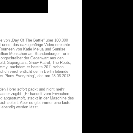
te von „Day Of The Battle“ über 100.000
iTunes, das dazugehörige Video erreichte
-Tourneen von Katie Melua und Sunrise
Million Menschen am Brandenburger Tor in
en Songschreiber der Gegenwart aus den
ield, Supergrass, Snow Patrol, The Roots,
rammy, nachdem er bereits 2011 schon
ich veröffentlicht der in Berlin lebende
ms Plans Everything“, das am 28.06.2013
 den Hörer sofort packt und nicht mehr
rfasser zugibt: „Er handelt vom Erwachen
 und abgestumpft, steckt in der Maschine des
sich selbst. Aber es gibt immer eine laute
lebendig werden lässt.