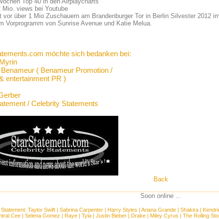
Wochen Top 40 in den Airplaycharts
2 Mio. views bei Youtube
itt vor über 1 Mio Zuschauern am Brandenburger Tor in Berlin Silvester 2012 
 im Vorprogramm von Sunrise Avenue und Katie Melua.
atements.com möchte sich bedanken bei:
Myrin
a Benameur ( Benameur Promotion /
& entertainment PR )
Gerber
tatement / Celebrity Statements
Back
Soon online ...
 Statement:
Taylor Swift
|
Sabrina Carpenter
|
Harry Styles
|
Ariana Grande
|
Shakira
|
Kendri
tral Cee
|
Selena Gomez
|
Raye
|
Tyla
|
Justin Bieber
|
Drake
|
Miley Cyrus
|
The Rolling St