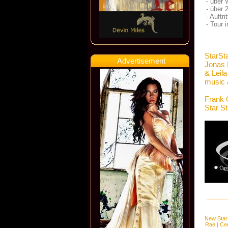
- über 
- über 
- Auftr
- Tour
StarSt
Advertisement
Jonas 
& Leil
music 
Frank 
Star S
New Star
Rae
|
Cen