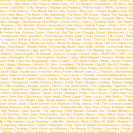
e Johnson
|
Garland Jeffreys
|
Gerald Clayton
|
Lescop
|
James Blunt
|
Hugh Laurie
|
London 
 Onassis
|
Wes Mack
|
Ben Pearce
|
Antun Opic
|
KC Da Rookee
|
Harleighblu
|
Ife Mora
|
Ag
vonne Catterfeld
|
Cody Simpson
|
Dapayk and Padberg
|
Patricia Kaas
|
PAPA
|
Junkista
|
S
Muse
|
Fefe Dobson
|
The Bloody Nerve
|
Hey Ocean!
|
Boyzone
|
Charles Bradley
|
Isac Elli
Ekko
|
Aloe Blacc
|
Flo Bauer
|
Like Swimming
|
The Brew
|
R5 Group
|
Shawn The Savage Ki
|
Jenix
|
Wille And The Bandits
|
MO
|
Style Of Eye
|
Paint Me Picasso
|
Susanne Blech
|
Pape
aith
|
Oonagh
|
Vandenbergs MoonKings
|
Ozark Henry
|
Nessi
|
Jonathan Kluth
|
Die Happy
p Runners
|
Two Wooden Stones
|
Anna Aaron
|
Herzdame
|
Animal Trainer
|
Pixies
|
IVO
|
Ste
o Bielecki
|
Otto Normal
|
Pentatonix
|
Sophie Hunger
|
The Arkanes
|
Amando Quattrone
|
La
lle Farben feat. Graham Candy
|
Doja Cat
|
Eat The Gun
|
Douglas Greed
|
Marmozets
|
J K
|
Synthkartell
|
Ham Sandwich
|
Fiona Bevan
|
Aneta Sablik
|
Duke Dumont
|
Flip Grater
|
Bing
om
|
Indiana
|
Sofi de la Torre
|
George Ioannou
|
The Dark Tenor
|
Tove Lo
|
Example
|
Foxes
 Trick
|
Eau Rouge
|
Michel van Dyke
|
Michel De Biasio
|
Gregor Meyle
|
My First Band
|
Zi
city
|
Eisenhauer
|
Woody Pitney
|
A Great Big World
|
Sam Smith
|
ANSA
|
La Rochelle Band
hak
|
Porter Robinson
|
Iggy and The German Kids
|
Iyeoka
|
The Majority Says
|
Klangkaruss
 Heldens
|
Steve Angello
|
As Animals
|
Kyla La Grange
|
Fenech Soler
|
RUEFUES
|
BAP
|
Co
race
|
Adrenaline Rush
|
Tom Gaebel
|
Seether
|
Laing
|
Mirel Wagner
|
Kovacs
|
Robby Mari
vous Nellie
|
Dee Dee Bridgewater
|
Alice Cooper
|
Juli
|
Adam Cohen
|
Nihils
|
James Francis 
ns
|
Vegas
|
Maraaya
|
Wretch 32
|
Mrs. Greenbird
|
Till Broenner
|
NazB
|
SerGIO Fertitta
|
r
|
Colbie Caillat
|
Conchita Wurst
|
Smashing Satellites
|
Max Raabe and Palast Orchester
|
|
Josef Salvat
|
Acollective
|
From Kid
|
Alexa Feser
|
Wyclef Jean
|
C.J.Ramone
|
Monsterhea
neka
|
Swiss & Die Andern
|
La Confianza
|
Tune Circus
|
I Prevail
|
SomeKindaWonderful
|
Gr
 Years
|
Hardwell
|
Calvin Harris
|
Charlie Winston
|
Emin
|
Olympique
|
Europe
|
Neonschwar
Queens
|
Pentatones
|
Kafka Tamura
|
Boxer
|
Death Team
|
Madeon
|
Lindsey Stirling
|
Imagi
sh
|
Ellie Goulding
|
Morgan James
|
Torres
|
The Sinful Saints
|
The Legendary Tigerman
|
R
rkynd
|
SuperScum
|
Martin Luke Brown
|
Faith Evans
|
MiA Mieze
|
Alesso
|
Coeur de Pirate
|
Mans Zelmerloew
|
Alesso
|
Sarah Connor
|
Aminata
|
Phela
|
Tove Styrke
|
Cold Creek Cou
reen
|
Delta Rae
|
Disclosure
|
Lions Head
|
David Zowie
|
Tobey Lucas
|
Seth Sentry
|
Thirt
|
Joe Stone
|
Lizz Wright
|
Niila
|
Bryan Adams
|
Stevans
|
Matteo Capreoli
|
Sido
|
James Ba
ivan
|
Kelvin Jones
|
David Garrett
|
Gin Wigmore
|
Ewig
|
Mumiy Troll
|
The Common Linnets
Shana Pearson
|
Felix Jaehn
|
Katy Perry
|
Andrea Bocelli
|
Take That
|
Chase & Status
|
Her
|
Neil Thomas
|
Jack Garratt
|
The Libertines
|
Rod Stewart
|
Seinabo Sey
|
Shawn Mendes
|
s Of Summer
|
Elton John
|
Fall Out Boy
|
Set Mo
|
Pristine
|
Nisse
|
Yates
|
Black Stone Cher
onas Blue
|
Alessia Cara
|
The Chainsmokers
|
Fleur East
|
All Saints
|
The Souls
|
Killerpilze
lly
|
Ollie Gabriel
|
Lucas Newman
|
Little Mix
|
Moderat
|
Black Coffee
|
DJ BoBo
|
Meghan Tr
 & Ingrosso
|
Alicia Keys
|
Justin Timberlake
|
Felix Jaehn & Herbert Groenemeyer
|
Lamiya 
Johannes Oerding
|
Calvin Harris and Rihanna
|
The Beauty Of Gemina
|
Zucchero
|
Fergie
|
Brooke Candy
|
The Lumineers
|
Annisokay
|
G-Easy & Jeremih
|
Flight Brigade
|
Jacob Wh