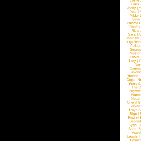
Jillett
Black
Veeby
|
Y
Year
|
Mikky 
Says
Paloma F
|
Roofto
|
Ricard
Saris
|
A
Marashi
Lilja Blo
Felidae
Second
Malinc
Oliver
Lary
|
G
Ner
Commo
Avene
Rhonda
Cops
|
N
Years &
The 
Nightwi
Wunde
Nottet
Cheryl G
Supino
Troye S
Blige
|
Findlay
Second
Kygo
|
J
Sara
|
Bi
Axwel
Eagulls
|
Posner