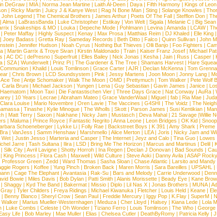
in DeGraw
|
MIA
|
Norma Jean Martine
|
Laith Al-Deen
|
Daya
|
Fifth Harmony
|
Kings of Leon
son
|
Ricky Martin
|
Juicy J & Kanye West
|
Rag N Bone Man
|
Sting
|
Solange Knowles
|
Thor
|
John Legend
|
The Chemical Brothers
|
James Arthur
|
Poets Of The Fall
|
Stefflon Don
|
Th
|
Alma
|
LaBrassBanda
|
Luke Christopher
|
Estikay
|
Von Welt
|
Sigala
|
Melanie C
|
Big Sean
rrix
|
Snakeships & MO
|
Louka
|
Depeche Mode
|
Pohlmann
|
Levina
|
Amanda
|
LCAW
|
Th
|
Peter Maffay
|
Highly Suspect
|
Kenay
|
Max Prosa
|
Matthias Reim
|
DJ Khaled
|
Elle King
|
Joey Badass
|
Gretta Ray
|
Sameday Records
|
Beth Ditto
|
Falco
|
Quinn Sullivan
|
John M
nstein
|
Jennifer Hudson
|
Noah Cyrus
|
Nothing But Thieves
|
Olli Banjo
|
Foo Fighters
|
Cami
na
|
Martin Garrix & Troye Sivan
|
Kirstin Maldonado
|
Train
|
Kaiser Franz Josef
|
Michael Pat
s
|
AC DC
|
dePresno
|
Superfruit
|
Elles Bailey
|
Nick Jonas
|
Kesha
|
Jain
|
Russ
|
Casper
|
a
|
SZA
|
Wunderwelt
|
Prinz Pi
|
The Gardener & The Tree
|
Shamans Harvest
|
Hare Squea
 Communion
|
Khalid
|
Louis Tomlinson
|
Grace Carter
|
AJR
|
Declan McKenna
|
Tom Grenna
Bear
|
Chris Brown
|
LCD Soundsystem
|
Pink
|
Jessy Martens
|
Joon Moon
|
Jonny Lang
|
Mo
|
Ace Tee
|
Antje Schomaker
|
Walk The Moon
|
OMD
|
Prettymuch
|
Tom Walker
|
Pete Wolf 
|
Carla Bruni
|
Michael Jackson
|
Yungen
|
Lena
|
Guy Sebastian
|
Gavin James
|
Janice
|
Los
Haematom
|
Moon Taxi
|
Die Fantastischen Vier
|
Three Days Grace
|
Nat Conway
|
AuRa
|
arey
|
10 Years
|
Lecrae
|
Abraham Mateo
|
Grace VanderWaal
|
Miguel
|
fab
|
Ria Mae
|
Juda
Clara Louise
|
Mario Novembre
|
Oren Lavie
|
The Vaccines
|
G4SHI
|
The Voidz
|
The Neigh
namassa
|
Tinashe
|
Kylie Minogue
|
The Wholls
|
Skott
|
Parson James
|
Susi Kentikian
|
Mani
ch
|
Matt Terry
|
Saxon
|
Nakhane
|
Nicky Jam
|
Mustasch
|
Deva Mahal
|
21 Savage
|
Willie 
ers
|
Maluma
|
Prince Royce
|
Fantastic Negrito
|
Anna Leone
|
Leon Bridges
|
OK Kid
|
Snoop
arbara Schoeneberger
|
Lykke Li
|
Folly Rae
|
Backstreet Boys
|
K 391
|
Amy Shark
|
Preme
 Bra
|
VanJess
|
Samm Henshaw
|
Marshmello
|
Alice Merton
|
LEA
|
Joris
|
Nicky Jam and Will
|
Wet
|
Justin Jesso
|
Marteria and Casper
|
The Internet
|
Jeyz and Calo
|
Tina Guo
|
Lowes
chel Jarre
|
Tash Sultana
|
Ilira
|
LSD
|
Bring Me The Horizon
|
Marcus and Martinus
|
Delil
|
K
|
Silk City
|
Avril Lavigne
|
Shotty Horroh
|
Ina Regen
|
Declan J Donovan
|
Bad Sounds
|
Cau
|
King Princess
|
Flora Cash
|
Maxwell
|
Wild Culture
|
Steve Aoki
|
Danny Avila
|
ASAP Rock
|
Professor Green
|
Zedd
|
Ward Thomas
|
Sasha Sloan
|
Chase Atlantic
|
Larsito and Mandy 
ggie Rogers
|
Koffee
|
Yung Pinch
|
Broken Back
|
Maren Morris
|
Sara Bareilles
|
UPSAHL
|
ann
|
Cage The Elephant
|
Avantasia
|
Rak-Su
|
Bars and Melody
|
Carrie Underwood
|
Denni
vid Bowie
|
Miles Davis
|
Bob Dylan
|
Patti Smith
|
Alanis Morissette
|
Beady Eye
|
Kane Bro
|
Shaggy
|
Kyd The Band
|
Bakermat
|
Missio
|
Diplo
|
Lil Nas X
|
Jonas Brothers
|
MUNA
|
Ad
 Gray
|
Tyler Childers
|
Freya Ridings
|
Michael Kiwanuka
|
Fletcher
|
Louis Held
|
Keane
|
El
|
Benny Blanco
|
Sheryl Crow
|
Sean Paul
|
Freddie Mercury
|
Iggy Pop
|
K.Flay
|
SuperM
|
N
 Walker
|
Marius Mueller-Westernhagen
|
Meduza
|
Cher Lloyd
|
Halsey
|
Kiana Lede
|
Lola 
h
|
Luke Combs
|
Celeste
|
Oh Wonder
|
Tiziano Ferro
|
Louis Tomlinson
|
The Who
|
George 
Easy Life
|
Bob Marley
|
Mae Muller
|
Elias
|
Chelsea Cutler
|
DeathByRomy
|
Patricia Kelly
|
J