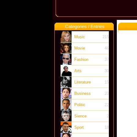
Categories / Entries
Music
215
Movie
46
Fashion
37
Arts
30
Literature
15
Business
20
Politic
22
Sience
2
Sport
18