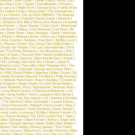
Grammar
|
Keith Urban
|
Jamie Cullum
|
Kreuz Ost
|
nes Obel
|
Cher
|
Qasim
|
Gesaffelstein
|
Percival
|
ay Lou Lou
|
Water Knot
|
George Ezra
|
Family of the
ot
|
Carlprit
|
Gala
|
Vienna Ditto
|
The Graveltones
|
d
|
La Femme
|
Die So Fluid
|
BANKS
|
The Majority
r Aeroplanes
|
Fallulah
|
David Guetta
|
Marteria
|
|
3A Band
|
Eric Bibb
|
Parka
|
Kris Bowers
|
Krewella
el Panther
|
I Heart Sharks
|
Cash Cash
|
Motorhead
urin Buser
|
Elaiza
|
John Newman
|
Low Roar
|
Bo
obe
|
Dieter Meier
|
Max Giesinger
|
Dame
|
Mehrzad
o Players
|
Melissa Lischer
|
Ricki-Lee
|
Highasakite
|
|
Kina Grannis
|
Santana
|
Ekat Bork
|
Steffen Linck
|
nc
|
Plasma
|
Amber Run
|
Anna Calvi
|
Ella Endlich
|
|
Foster the People
|
The Last Internationale
|
Chris
ell
|
The Pretty Reckless
|
Joe Bonamassa
|
ZHU
|
sby
|
G-Eazy
|
Russian Red
|
Martin Goldenbaum
|
a
|
Miss Bex
|
Spencer
|
Bam And Mr.Dero
|
Kopek
|
Gill
|
Unheilig
|
Nico And Vinz
|
Hozier
|
Jamie N
Sharron Levy
|
Tony Allen
|
Atari Teenage Riot
|
The
Matt Simons
|
Cazzette
|
Mynga and Cosmo Klein
|
rt
|
OMI
|
David Pfeffer
|
Valentine
|
Dillon Cooper
|
Ex
aziella Schazad
|
Beyond The Black
|
Philip George
|
z
|
Stefanie Heinzmann
|
Karen Harding
|
Christine &
ne Dragons
|
Shake Shake Go
|
Anti Social Media
|
obert Redweik
|
Pool
|
Tagtraeumer
|
Andreas Moe
|
|
Lena MeyerLandrut
|
Francesca Belmonte
|
Loic
nty
|
Greg Holden
|
Hurts
|
Laupaire
|
Bob Spring
|
een Days
|
Carly Rae Jepsen
|
U2
|
Namika
|
Osvaldo
y
|
The Weeknd
|
Helen Schneider
|
Louane Emera
|
|
Eros Ramazzotti
|
Yelawolf
|
Demi Lovato
|
Mary J
bert Groenemeyer
|
Keith Richards
|
Gwen Stefani
|
Leona Lewis
|
Lumaraa
|
Schiller
|
Mylene Farmer
|
5
ry
|
Ronan Keating
|
The 1975
|
Larkin Poe
|
Topic
|
|
Max Giesinger
|
Mark Forster
|
AaRon
|
Tegan and
ainor
|
Enrique Iglesias
|
Adele
|
Delle
|
Alan Walker
|
Slimani
|
Rick Astley
|
Britney Spears
|
Tom Odell
|
|
Zara Larsson
|
Silbermond
|
Jennifer Rostock
|
Mike
iteside
|
Pitbull
|
Usher
|
Bon Jovi
|
Sia
|
Izzy Bizu
|