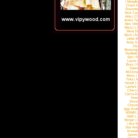
|
Metalli
Charli 
Rosenb
Nick Car
Aida
|
Ch
Andre Ta
Alex Vel
MissLi
|
Silvia D
Beck
|
An
Liebe M
Andy G
Ziy
Beaureg
Redfield
Slot
|
R
Lazee
Boys
|
R
Yolan
McDona
Mess
|
Toka
|
M
Hewitt
|
L
Lashes
Cherri
Cierra R
How
Devec
Chevin
Iggy Azal
MSMR
Aplin
|
Berger
|
|
Ace W
Star An
Krewel
James