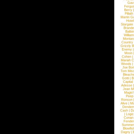
Gav
Fergu
Berry
Pillath
Martin Ga
Hotel
Stargate
Brande
Balbi
William
Montan
Country
Grizzly 
Enemy
Moon
Cohen
|
Mariah C
Woods
|
Joe Bo
Tom Mis
Bleach
Gotti
|
B
Capital
Adesse
Jean Mi
Magic!
Peep
Ronson
Alive
|
Ma
Dendem
Cash
|
Da
|
Logic
Conan
Fender
Summer
Blowfis
Dagny
|