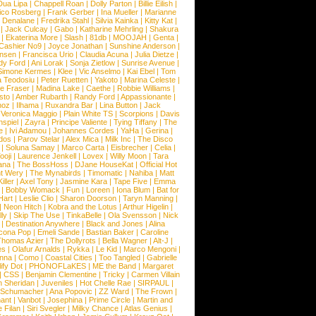
Dua Lipa
|
Chappell Roan
|
Dolly Parton
|
Billie Eilish
|
ico Rosberg
|
Frank Gerber
|
Ina Mueller
|
Marianne
 Denalane
|
Fredrika Stahl
|
Silvia Kainka
|
Kitty Kat
|
|
Jack Culcay
|
Gabo
|
Katharine Mehrling
|
Shakura
|
Ekaterina More
|
Slash
|
81db
|
MOOJAH
|
Genta
|
Cashier No9
|
Joyce Jonathan
|
Sunshine Anderson
|
ansen
|
Francisca Urio
|
Claudia Acuna
|
Julia Dietze
|
dy Ford
|
Ani Lorak
|
Sonja Zietlow
|
Sunrise Avenue
|
Simone Kermes
|
Klee
|
Vic Anselmo
|
Kai Ebel
|
Tom
a Teodosiu
|
Peter Ruetten
|
Yakoto
|
Marina Celeste
|
e Fraser
|
Madina Lake
|
Caethe
|
Robbie Williams
|
sto
|
Amber Rubarth
|
Randy Ford
|
Appassionante
|
noz
|
Ilhama
|
Ruxandra Bar
|
Lina Button
|
Jack
|
Veronica Maggio
|
Plain White TS
|
Scorpions
|
Davis
nspiel
|
Zayra
|
Principe Valiente
|
Tying Tiffany
|
The
e
|
Ivi Adamou
|
Johannes Cordes
|
YaHa
|
Gerina
|
dos
|
Parov Stelar
|
Alex Mica
|
Milk Inc
|
The Disco
|
Soluna Samay
|
Marco Carta
|
Eisbrecher
|
Celia
|
ooji
|
Laurence Jenkell
|
Lovex
|
Willy Moon
|
Tara
ana
|
The BossHoss
|
DJane HouseKat
|
Official Hot
t Wery
|
The Mynabirds
|
Timomatic
|
Nahiba
|
Matt
iller
|
Axel Tony
|
Jasmine Kara
|
Tape Five
|
Emma
|
Bobby Womack
|
Fun
|
Loreen
|
Iona Blum
|
Bat for
Hart
|
Leslie Clio
|
Sharon Doorson
|
Taryn Manning
|
|
Neon Hitch
|
Kobra and the Lotus
|
Arthur Higelin
|
ly
|
Skip The Use
|
TinkaBelle
|
Ola Svensson
|
Nick
|
Destination Anywhere
|
Black and Jones
|
Alina
cona Pop
|
Emeli Sande
|
Bastian Baker
|
Caroline
Thomas Azier
|
The Dollyrots
|
Bella Wagner
|
Alt-J
|
es
|
Olafur Arnalds
|
Rykka
|
Le Kid
|
Marco Mengoni
|
enna
|
Como
|
Coastal Cities
|
Too Tangled
|
Gabrielle
ify Dot
|
PHONOFLaKES
|
ME the Band
|
Margaret
|
CSS
|
Benjamin Clementine
|
Tricky
|
Carmen Villain
 Sheridan
|
Juveniles
|
Hot Chelle Rae
|
SIRPAUL
|
l Schumacher
|
Ana Popovic
|
ZZ Ward
|
The Frown
|
hant
|
Vanbot
|
Josephina
|
Prime Circle
|
Martin and
 Filan
|
Siri Svegler
|
Milky Chance
|
Atlas Genius
|