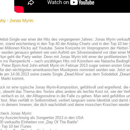
phy - Jonas Myrin
ebüt-Single war einer der Hits des vergangenen Jahres: Jonas Myrin verkauf
en, stand wochenlang in den Top 40 der Airplay-Charts und in den Top 10 bei 
ei Millionen Klicks auf Youtube. Seine Konzerte im Vorprogramm der Herbst
wurden genauso gefeiert wie sein Auftritt am Silvesterabend vor über einer 
 Nun geht die Party weiter. Denn mit Jonas Myrin tritt einer der profiliertest
n ins Rampenlicht – nach unzähligen Hits mit Künstlern wie Natasha Bedingf
, Peter Bjorn And John erhielt Myrin im Februar 2013 sogar seinen ersten G
für den wichtigsten amerikanischen Musikpreis nominiert worden war. Jetzt endl
e am 14.06.2013 seine zweite Single „Dead Alive“ aus dem Solodebüt „Drea
n Markt kommt.
ck ist eine typische Jonas Myrin-Komposition, gefühlvoll und ergreifend, die
t, obwohl das Thema des Textes alles andere als leichte Kost ist, wie der Ve
 einfach es ist, der Alltagsroutine in die Falle zu gehen. Man wird gefühllos
fest. Man verfällt in Selbstmitleid, verliert langsam seine Identität und damit 
in deinem Inneren, die dich wachrüttelt und deine morschen Knochen wieder 
check Jonas Myrin:
my Auszeichnung als Songwriter 2013 in den USA
00 verkaufte Einheiten von „Day Of The Battle“
e Top 10 bei iTunes