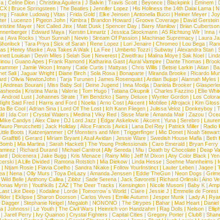
ca
|
Celine Dion
|
Christina Aguilera
|
J Balvin
|
Travis Scott
|
Beyonce
|
Blackpink
|
Eminem
|
XCX
|
Bruce Springsteen
|
The Beatles
|
Jennifer Lopez
|
His Holiness the 14th Dalai Lama
|
N
erg
|
Frauke Ludowig
|
Vitas
|
Frida Gold
|
Elke Jeinsen
|
Antonella Bucci
|
Heiner Meyer
|
Joy
ter
|
Lucenzo
|
Pigeon John
|
Kimbra
|
Brandon Howard
|
Groove Coverage
|
David Gerstein
ristine Mayer
|
Not Called Jinx
|
Matt Dusk
|
Spencer Day
|
Barry Manilow
|
Brian Culbertson
nnenberger
|
Edward Maya
|
Kerstin Linnartz
|
Jessica Stockmann
|
A5 Richtung Wir
|
Inna
|
ea
|
Ava Rocks
|
Youn Sunnah
|
Nevio
|
Stream Of Passion
|
Machinae Supremacy
|
Laura J
Shonlock
|
Tara Priya
|
Sick of Sarah
|
Rene Lopez
|
Lori Jenaire
|
Chromeo
|
Lou Bega
|
Ran
ias
|
Henry Maske
|
Ava Takes A Walk
|
La Fee
|
Umberto Tozzi
|
Subway
|
Alexandra Stan
|
nett Louisan
|
Devin Miles
|
Selah Sue
|
Neverest
|
Zweitfrau
|
Malina Moye
|
Sak Noel
|
Lind
inou
|
Guano Apes
|
Frank Ramond
|
Katharina Gast
|
Aural Vampire
|
Dante Thomas
|
Brook
rammer
|
Jamie Woon
|
Imany
|
Catie Curtis
|
Mattyas
|
Chris Willis
|
Betsie Larkin
|
Aitan
|
Ba
net Sali
|
Jaguar Wright
|
Diane Birch
|
Sola Rosa
|
Bonaparte
|
Miranda Brooke
|
Ricardo Mu
ard
|
Olivia NewtonJohn
|
Tarja Turunen
|
James Rosenquist
|
Ardian Bujupi
|
Alannah Myles
|
Andreas Bourani
|
Miss Baby Sol
|
Deine Jugend
|
Inna Modja
|
Daniela Brooker
|
Glasperle
asheeda
|
Kristina Maria
|
Valerie
|
Tom Hugo
|
Tatiana Okupnik
|
Charles Fazzino
|
Ellie Whit
|
Android Lust
|
Johannes Strate
|
Tim Bendzko
|
Samy Deluxe
|
Wynter Gordon
|
Los Colora
ight Said Fred
|
Harris and Ford
|
Noelia
|
Arno Cost
|
Akcent
|
Mobilee
|
Afrojack
|
Kim Gloss
da Be Cool
|
Adrian Sina
|
Lord Of The Lost
|
Ich Kann Fliegen
|
Julissa Veloz
|
Donkeyboy
|
T
ld
|
Ida Corr
|
Crystal Waters
|
Medina
|
Viky Red
|
Sisse Marie
|
Amanda Mair
|
Zazou
|
Oce
Mike Candys
|
Alex Clare
|
DJ Lord Jazz
|
Edgar Askelovic
|
Akcent
|
Yuna
|
Serebro
|
Lauren
auro Perucchetti
|
Jack Holiday
|
Alice Francis
|
Avicii
|
Lana Del Rey
|
Patrick Miller
|
Radio K
ittle Boots
|
Katzenjammer
|
Of Monsters and Men
|
Triggerfinger
|
Mic Donet
|
Noah Stewart
|
Graffiti6
|
Gerard
|
Miriam Bryant
|
Asaf Avidan
|
Jessie Ware
|
Swedish House Mafia
|
Beth 
 Bomb
|
Mia Martina
|
Sarah Hackett
|
The Young Professionals
|
Caro Emerald
|
Bryan Ferry
amirez
|
Richard Durand
|
Michael Canitrot
|
Ally Sereda
|
Miu
|
Death by Chocolate
|
Deap Val
ard
|
Dolcenera
|
Jake Bugg
|
Kris Menace
|
Rainy Milo
|
Jeff M Dixon
|
Any Color Black
|
Yen
erski
|
A Life Divided
|
Ramona Rotstich
|
Mia Diekow
|
Linda Hesse
|
Soehne Mannheims
|
I
|
Ntjam Rosie
|
Flavia Coelho
|
Sandra Nkake
|
Follow YourInstinct
|
Lauter Leben
|
Jaqee
|
ea
|
Nena
|
Olly Murs
|
Toya DeLazy
|
Amanda Jenssen
|
Eddie TheGun
|
Neon Dogs
|
Grim
|
Wild Belle
|
Anthony Callea
|
Zibbz
|
Sade Serena
|
Jack Savoretti
|
Richard Orlinski
|
Aino V
Jonas Myrin
|
Youthkills
|
ZAZ
|
The Deer Tracks
|
Kensington
|
Nicole Musoni
|
Baby K
|
Ampl
Last Like Deep
|
Kodaline
|
Lorde
|
Tomorrow´s World
|
Claire
|
Jessie J
|
Emmelie de Forest
ilder
|
Eklipse
|
Sharon Doorson
|
Carlos Vives
|
Emilie Autumn
|
Jesper Munk
|
Lady A
|
Ryan
d Dagger
|
Stephanie Neigel
|
Megaloh
|
NONONO
|
The Strypes
|
Bahar
|
Mad Heart
|
Danie
la
|
Johnossi
|
Le Youth
|
The Civil Wars
|
Heinrich von Handzahm
|
Rag Dolls
|
Nelson
|
Ellip
|
Jarell Perry
|
Ivy Quainoo
|
Crystal Fighters
|
Capital Cities
|
Gregory Porter
|
Club8
|
Shane