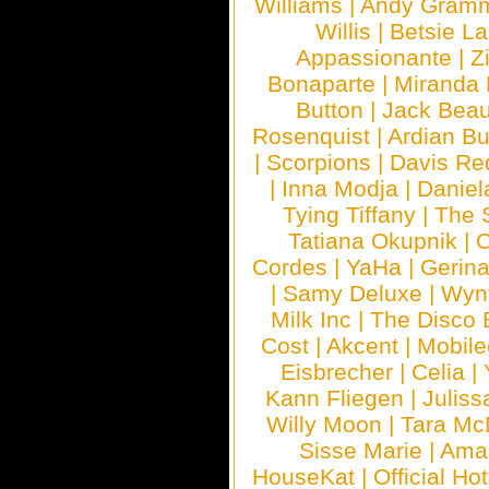
Williams
|
Andy Gram
Willis
|
Betsie La
Appassionante
|
Z
Bonaparte
|
Miranda
Button
|
Jack Beau
Rosenquist
|
Ardian Bu
|
Scorpions
|
Davis Red
|
Inna Modja
|
Daniel
Tying Tiffany
|
The 
Tatiana Okupnik
|
C
Cordes
|
YaHa
|
Gerin
|
Samy Deluxe
|
Wyn
Milk Inc
|
The Disco 
Cost
|
Akcent
|
Mobile
Eisbrecher
|
Celia
|
Kann Fliegen
|
Juliss
Willy Moon
|
Tara Mc
Sisse Marie
|
Ama
HouseKat
|
Official Ho