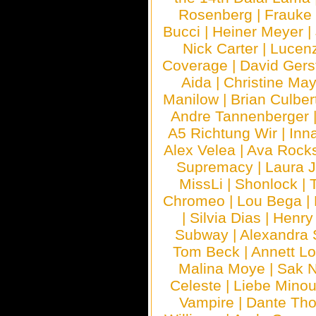
Rosenberg
|
Frauke
Bucci
|
Heiner Meyer
|
Nick Carter
|
Lucen
Coverage
|
David Gers
Aida
|
Christine May
Manilow
|
Brian Culber
Andre Tannenberger
A5 Richtung Wir
|
Inn
Alex Velea
|
Ava Rock
Supremacy
|
Laura 
MissLi
|
Shonlock
|
Chromeo
|
Lou Bega
|
|
Silvia Dias
|
Henry
Subway
|
Alexandra 
Tom Beck
|
Annett L
Malina Moye
|
Sak N
Celeste
|
Liebe Mino
Vampire
|
Dante Th