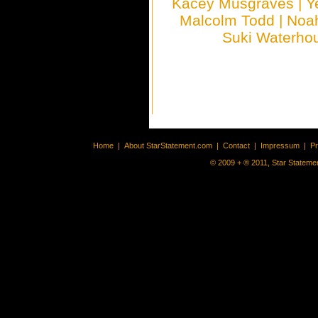
Kacey Musgraves
|
Y
Malcolm Todd
|
Noa
Suki Waterho
Home
|
About StarStatement.com
|
Contact
|
Impressum
|
P
© 2009 + ® 2011, Star Statemen