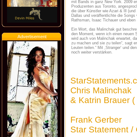
mit Bands in ganz New York. 2009 er
Produzenten aus Toronto, angesproch
die über Künstler wie Azari & Ill (un
Dallas und veräffentlichte die Songs
Rathsman, Isaac Tichauer und eben 
Ein Wort, das Malinchak gut beschreib
den Moment, wenn ich einen neuen Son
Advertisement
wird auch von Malinchak erwartet, das
zu machen und sie zu teilen“, sagt er
Leuten teilen.“ Mit ,Stranger‘ und d
noch weiter verstärken.
StarStatements.
Chris Malinchak
& Katrin Brauer (
Frank Gerber
Star Statement /