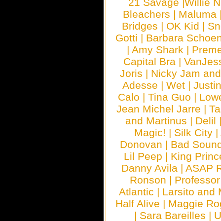
21 Savage
|
Willie 
Bleachers
|
Maluma
Bridges
|
OK Kid
|
Sn
Gotti
|
Barbara Schoe
|
Amy Shark
|
Prem
Capital Bra
|
VanJes
Joris
|
Nicky Jam and 
Adesse
|
Wet
|
Justi
Calo
|
Tina Guo
|
Low
Jean Michel Jarre
|
Ta
and Martinus
|
Delil
Magic!
|
Silk City
|
Donovan
|
Bad Soun
Lil Peep
|
King Princ
Danny Avila
|
ASAP 
Ronson
|
Professo
Atlantic
|
Larsito and
Half Alive
|
Maggie Ro
|
Sara Bareilles
|