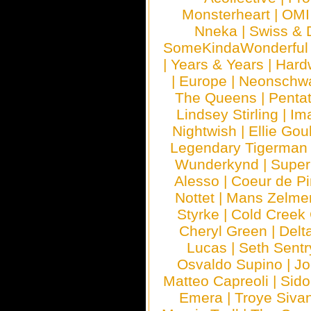
Monsterheart
|
OMI
Nneka
|
Swiss & 
SomeKindaWonderful
|
Years & Years
|
Hard
|
Europe
|
Neonschw
The Queens
|
Penta
Lindsey Stirling
|
Im
Nightwish
|
Ellie Gou
Legendary Tigerman
Wunderkynd
|
Supe
Alesso
|
Coeur de Pi
Nottet
|
Mans Zelme
Styrke
|
Cold Creek
Cheryl Green
|
Delt
Lucas
|
Seth Sentr
Osvaldo Supino
|
Jo
Matteo Capreoli
|
Sido
Emera
|
Troye Siva