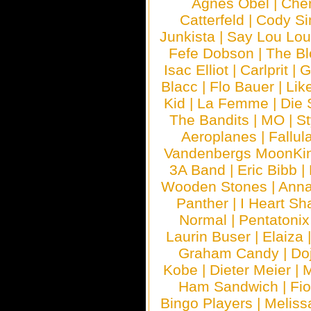
Agnes Obel
|
Che
Catterfeld
|
Cody S
Junkista
|
Say Lou Lou
Fefe Dobson
|
The Bl
Isac Elliot
|
Carlprit
|
G
Blacc
|
Flo Bauer
|
Lik
Kid
|
La Femme
|
Die 
The Bandits
|
MO
|
St
Aeroplanes
|
Fallul
Vandenbergs MoonKi
3A Band
|
Eric Bibb
|
Wooden Stones
|
Anna
Panther
|
I Heart Sh
Normal
|
Pentatonix
Laurin Buser
|
Elaiza
Graham Candy
|
Do
Kobe
|
Dieter Meier
|
M
Ham Sandwich
|
Fi
Bingo Players
|
Meliss