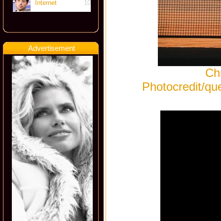
Internet
10
Advertisement
Ch
Photocredit/que