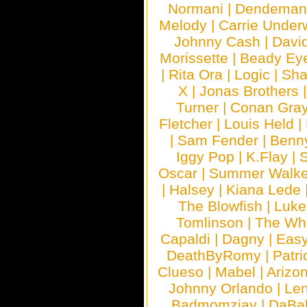
Normani
|
Dendeman
Melody
|
Carrie Unde
Johnny Cash
|
Davi
Morissette
|
Beady Ey
|
Rita Ora
|
Logic
|
Sha
X
|
Jonas Brothers
Turner
|
Conan Gra
Fletcher
|
Louis Held
|
|
Sam Fender
|
Benn
Iggy Pop
|
K.Flay
|
Oscar
|
Summer Walke
|
Halsey
|
Kiana Lede
The Blowfish
|
Luk
Tomlinson
|
The Wh
Capaldi
|
Dagny
|
Easy
DeathByRomy
|
Patri
Clueso
|
Mabel
|
Arizo
Johnny Orlando
|
Len
Badmomzjay
|
DaBa