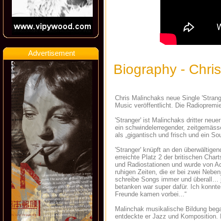
Advertisement
Biography - Chri
Chris Malinchaks neue Single 'Strang
Music veröffentlicht. Die Radiopremie
'Stranger' ist Malinchaks dritter ne
ein schwindelerregender, zeitgemäss
als „gigantisch und frisch und ein So
'Stranger' knüpft an den überwältigen
erreichte Platz 2 der britischen Char
und Radiostationen und wurde von Ad
ruhigen Zeiten, die er bei zwei Neben
schreibe Songs immer und überall… j
betanken war super dafür. Ich konnt
Freunde kamen vorbei...“
Malinchak musikalische Bildung began
entdeckte er Jazz und Komposition.