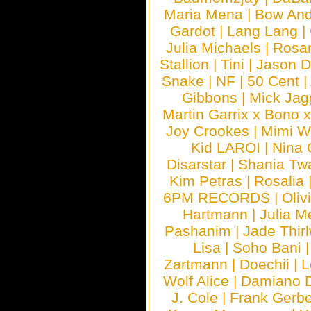
Maria Mena
|
Bow And
Gardot
|
Lang Lang
|
Julia Michaels
|
Rosa
Stallion
|
Tini
|
Jason D
Snake
|
NF
|
50 Cent
|
Gibbons
|
Mick Jag
Martin Garrix x Bono 
Joy Crookes
|
Mimi 
Kid LAROI
|
Nina
Disarstar
|
Shania Tw
Kim Petras
|
Rosalia
6PM RECORDS
|
Oliv
Hartmann
|
Julia M
Pashanim
|
Jade Thirl
Lisa
|
Soho Bani
Zartmann
|
Doechii
|
L
Wolf Alice
|
Damiano 
J. Cole
|
Frank Gerbe