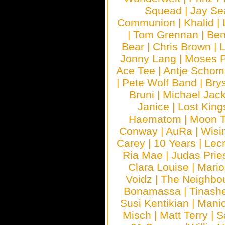
Squead
|
Jay Se
Communion
|
Khalid
|
|
Tom Grennan
|
Ben
Bear
|
Chris Brown
|
Jonny Lang
|
Moses 
Ace Tee
|
Antje Schom
|
Pete Wolf Band
|
Brys
Bruni
|
Michael Jac
Janice
|
Lost King
Haematom
|
Moon T
Conway
|
AuRa
|
Wisi
Carey
|
10 Years
|
Lec
Ria Mae
|
Judas Prie
Clara Louise
|
Mari
Voidz
|
The Neighbo
Bonamassa
|
Tinash
Susi Kentikian
|
Manic
Misch
|
Matt Terry
|
S