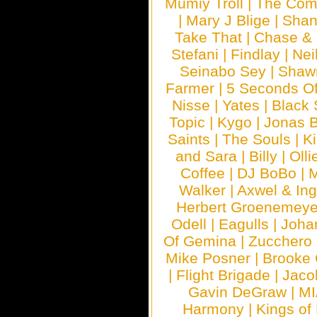
Mumiy Troll
|
The Com
|
Mary J Blige
|
Shan
Take That
|
Chase & 
Stefani
|
Findlay
|
Nei
Seinabo Sey
|
Shaw
Farmer
|
5 Seconds O
Nisse
|
Yates
|
Black 
Topic
|
Kygo
|
Jonas B
Saints
|
The Souls
|
Ki
and Sara
|
Billy
|
Olli
Coffee
|
DJ BoBo
|
M
Walker
|
Axwel & In
Herbert Groenemeye
Odell
|
Eagulls
|
Joha
Of Gemina
|
Zucchero
Mike Posner
|
Brooke
|
Flight Brigade
|
Jaco
Gavin DeGraw
|
MI
Harmony
|
Kings of