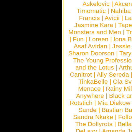
Askelovic
|
Akcen
Timomatic
|
Nahiba
Francis
|
Avicii
|
La
Jasmine Kara
|
Tape
Monsters and Men
|
Tr
|
Fun
|
Loreen
|
Iona 
Asaf Avidan
|
Jessie
Sharon Doorson
|
Tar
The Young Professio
and the Lotus
|
Arth
Canitrot
|
Ally Sereda
TinkaBelle
|
Ola S
Menace
|
Rainy Mi
Anywhere
|
Black a
Rotstich
|
Mia Diekow
Sande
|
Bastian B
Sandra Nkake
|
Foll
The Dollyrots
|
Bell
DeLazy
|
Amanda J