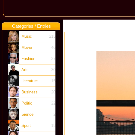
Categories / Entries
Music
215
Movie
46
Fashion
37
Arts
30
Literature
15
Business
20
Politic
22
Sience
2
Sport
18