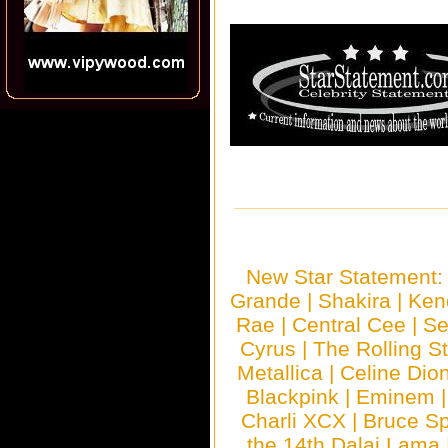
New Star Statement
Grande
|
Shakira
|
Ken
Rae
|
Central Cee
|
Se
Cyrus
|
The Rolling S
Metallica
|
Celine Dio
Blackpink
|
Eminem
Charli XCX
|
Bruce Sp
the 14th Dalai Lama