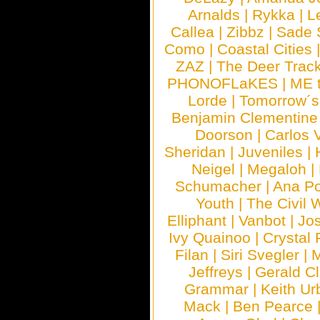
Arnalds
|
Rykka
|
L
Callea
|
Zibbz
|
Sade 
Como
|
Coastal Cities
ZAZ
|
The Deer Trac
PHONOFLaKES
|
ME 
Lorde
|
Tomorrow´s
Benjamin Clementine
Doorson
|
Carlos 
Sheridan
|
Juveniles
|
Neigel
|
Megaloh
|
Schumacher
|
Ana P
Youth
|
The Civil 
Elliphant
|
Vanbot
|
Jo
Ivy Quainoo
|
Crystal 
Filan
|
Siri Svegler
|
M
Jeffreys
|
Gerald C
Grammar
|
Keith Ur
Mack
|
Ben Pearce