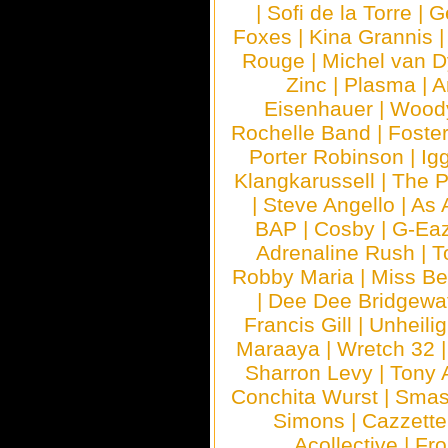
|
Sofi de la Torre
|
G
Foxes
|
Kina Grannis
Rouge
|
Michel van 
Zinc
|
Plasma
|
A
Eisenhauer
|
Woody
Rochelle Band
|
Foste
Porter Robinson
|
Ig
Klangkarussell
|
The P
|
Steve Angello
|
As 
BAP
|
Cosby
|
G-Ea
Adrenaline Rush
|
T
Robby Maria
|
Miss B
|
Dee Dee Bridgewa
Francis Gill
|
Unheilig
Maraaya
|
Wretch 32
Sharron Levy
|
Tony 
Conchita Wurst
|
Smash
Simons
|
Cazzette
Acollective
|
Fr