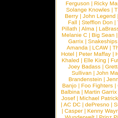
Ferguson
|
Ricky Mar
Solange Knowles
|
T
Berry
|
John Legend
Fall
|
Stefflon Don
|
Pillath
|
Alma
|
LaBras
Melanie C
|
Big Sean
Garrix
|
Snakeship
Amanda
|
LCAW
|
T
Hotel
|
Peter Maffay
|
Khaled
|
Elle King
|
Fu
Joey Badass
|
Gret
Sullivan
|
John Ma
Brandenstein
|
Jenn
Banjo
|
Foo Fighters
|
Balbina
|
Martin Garrix
Josef
|
Michael Patrick
|
AC DC
|
dePresno
|
S
|
Casper
|
Kenny Wayn
Wunderwelt
|
Prinz P