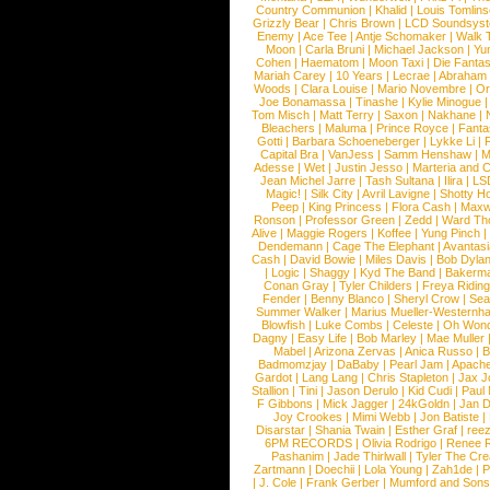
Country Communion
|
Khalid
|
Louis Tomlin
Grizzly Bear
|
Chris Brown
|
LCD Soundsys
Enemy
|
Ace Tee
|
Antje Schomaker
|
Walk 
Moon
|
Carla Bruni
|
Michael Jackson
|
Yu
Cohen
|
Haematom
|
Moon Taxi
|
Die Fantas
Mariah Carey
|
10 Years
|
Lecrae
|
Abraham
Woods
|
Clara Louise
|
Mario Novembre
|
Or
Joe Bonamassa
|
Tinashe
|
Kylie Minogue
Tom Misch
|
Matt Terry
|
Saxon
|
Nakhane
|
Bleachers
|
Maluma
|
Prince Royce
|
Fanta
Gotti
|
Barbara Schoeneberger
|
Lykke Li
|
Capital Bra
|
VanJess
|
Samm Henshaw
|
M
Adesse
|
Wet
|
Justin Jesso
|
Marteria and 
Jean Michel Jarre
|
Tash Sultana
|
Ilira
|
LS
Magic!
|
Silk City
|
Avril Lavigne
|
Shotty H
Peep
|
King Princess
|
Flora Cash
|
Maxw
Ronson
|
Professor Green
|
Zedd
|
Ward T
Alive
|
Maggie Rogers
|
Koffee
|
Yung Pinch
Dendemann
|
Cage The Elephant
|
Avantas
Cash
|
David Bowie
|
Miles Davis
|
Bob Dyla
|
Logic
|
Shaggy
|
Kyd The Band
|
Bakerm
Conan Gray
|
Tyler Childers
|
Freya Ridin
Fender
|
Benny Blanco
|
Sheryl Crow
|
Sea
Summer Walker
|
Marius Mueller-Westernh
Blowfish
|
Luke Combs
|
Celeste
|
Oh Won
Dagny
|
Easy Life
|
Bob Marley
|
Mae Muller
Mabel
|
Arizona Zervas
|
Anica Russo
|
B
Badmomzjay
|
DaBaby
|
Pearl Jam
|
Apach
Gardot
|
Lang Lang
|
Chris Stapleton
|
Jax J
Stallion
|
Tini
|
Jason Derulo
|
Kid Cudi
|
Paul
F Gibbons
|
Mick Jagger
|
24kGoldn
|
Jan D
Joy Crookes
|
Mimi Webb
|
Jon Batiste
|
Disarstar
|
Shania Twain
|
Esther Graf
|
ree
6PM RECORDS
|
Olivia Rodrigo
|
Renee 
Pashanim
|
Jade Thirlwall
|
Tyler The Cre
Zartmann
|
Doechii
|
Lola Young
|
Zah1de
|
P
|
J. Cole
|
Frank Gerber
|
Mumford and Sons