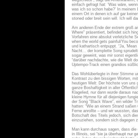
einfach gefragt hat: ‘Was wäre, wenn 
was ich so schon habe?’ In meinem L
einem Ort in denen ich auf gar kein
stoned oder breit sein will. Ich will
Am anderen Ende der extrem groß an
Where" präsentiert, befindet sich hi
Vorfahren eine absolut verletzliche 
when the world gets painful/You bec
und kathartisch entpuppt. “Ja, 'Mean
Nacht… der komplette Song sprudelte 
sogar geweint, was mir sonst eigentli
“darüber nachdachte, wie die Welt do
Uptempo-Track einen grandios süßli
Das Wohlüberlegte in ihrer Stimme u
Kontrast zu den bissigen Worten, mit 
heutigen Welt: Der höchste von uns g
ganze Boshaftigkeit in aller Öffentli
Klagelied, nur dann wurde daraus nac
kleine Hymne für all diejenigen fungi
der Song "Black Wave", ein wilder T
hatten: “Wie an einem Strand saßen 
Ferne anrollte – und wir wussten, da
Botschaft des Titels jedoch, sich di
einzuziehen, sondern sich dagegen zu
Man kann durchaus sagen, dass die g
in Illinois, sei “sie ja überhaupt nur