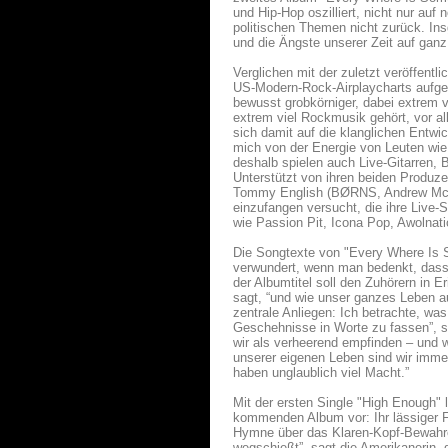
und Hip-Hop oszilliert, nicht nur auf
politischen Themen nicht zurück. Ins
und die Ängste unserer Zeit auf ganz
Verglichen mit der zuletzt veröffent
US-Modern-Rock-Airplaycharts aufgem
bewusst grobkörniger, dabei extrem 
extrem viel Rockmusik gehört, vor a
sich damit auf die klanglichen Entwi
mich von der Energie von Leuten wie
deshalb spielen auch Live-Gitarren,
Unterstützt von ihren beiden Produz
Tommy English (BØRNS, Andrew McMah
einzufangen versucht, die ihre Live-S
wie Passion Pit, Icona Pop, Awolnat
Die Songtexte von "Every Where Is S
verwundert, wenn man bedenkt, dass K
der Albumtitel soll den Zuhörern in 
sagt, “und wie unser ganzes Leben au
zentrale Anliegen: Ich betrachte, w
Geschehnisse in Worte zu fassen”, so
wir als verheerend empfinden – und 
unserer eigenen Leben sind wir immer
haben unglaublich viel Macht.”
Mit der ersten Single "High Enough" 
kommenden Album vor: Ihr lässiger Fl
Hymne über das Klaren-Kopf-Bewahren
wegschießt”, sagt die Amerikanerin, d