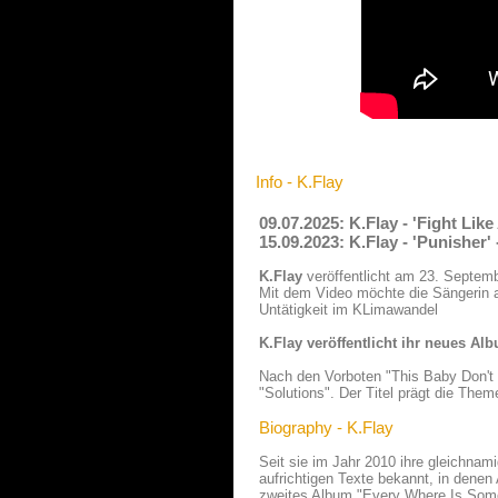
Info - K.Flay
09.07.2025: K.Flay - 'Fight Lik
15.09.2023: K.Flay - 'Punisher
K.Flay
veröffentlicht am 23. September
Mit dem Video möchte die Sängerin a
Untätigkeit im KLimawandel
K.Flay veröffentlicht ihr neues Al
Nach den Vorboten "This Baby Don't 
"Solutions". Der Titel prägt die The
Biography - K.Flay
Seit sie im Jahr 2010 ihre gleichnami
aufrichtigen Texte bekannt, in dene
zweites Album "Every Where Is Some 