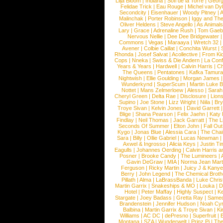
Lilja Bloom
|
Indiana
|
Sofi de la Torre
|
Georg
Felidae Trick
|
Eau Rouge
|
Michel van Dy
Secondcity
|
Eisenhauer
|
Woody Pitney
|
A
Malinchak
|
Porter Robinson
|
Iggy and Th
Oliver Heldens
|
Steve Angello
|
As Animal
Lary
|
Grace
|
Adrenaline Rush
|
Tom Gaeb
Nervous Nellie
|
Dee Dee Bridgewater
|
Commons
|
Vegas
|
Maraaya
|
Wretch 32
Avener
|
Colbie Caillat
|
Conchita Wurst
|
Rhonda
|
Josef Salvat
|
Acollective
|
From Ki
Cops
|
Nneka
|
Swiss & Die Andern
|
La Conf
Years & Years
|
Hardwell
|
Calvin Harris
|
Ch
The Queens
|
Pentatones
|
Kafka Tamura
Nightwish
|
Ellie Goulding
|
Morgan James
Wunderkynd
|
SuperScum
|
Martin Luke 
Nottet
|
Mans Zelmerloew
|
Alesso
|
Sarah
Cheryl Green
|
Delta Rae
|
Disclosure
|
Lion
Supino
|
Joe Stone
|
Lizz Wright
|
Niila
|
Br
Troye Sivan
|
Kelvin Jones
|
David Garrett
Blige
|
Shana Pearson
|
Felix Jaehn
|
Katy 
Findlay
|
Neil Thomas
|
Jack Garratt
|
The L
Seconds Of Summer
|
Elton John
|
Fall Ou
Kygo
|
Jonas Blue
|
Alessia Cara
|
The Cha
Sara
|
Billy
|
Ollie Gabriel
|
Lucas Newman
Axwel & Ingrosso
|
Alicia Keys
|
Justin Ti
Eagulls
|
Johannes Oerding
|
Calvin Harris 
Posner
|
Brooke Candy
|
The Lumineers
|
Gavin DeGraw
|
MIA
|
Norma Jean Mart
Ferguson
|
Ricky Martin
|
Juicy J & Kany
Berry
|
John Legend
|
The Chemical Broth
Pillath
|
Alma
|
LaBrassBanda
|
Luke Chris
Martin Garrix
|
Snakeships & MO
|
Louka
|
D
Hotel
|
Peter Maffay
|
Highly Suspect
|
K
Stargate
|
Joey Badass
|
Gretta Ray
|
Samed
Brandenstein
|
Jennifer Hudson
|
Noah Cy
Balbina
|
Martin Garrix & Troye Sivan
|
Ki
Williams
|
AC DC
|
dePresno
|
Superfruit
|
Montana
|
SZA
|
Wunderwelt
|
Prinz Pi
|
The