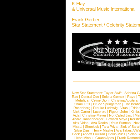
K.Flay
& Universal Music International
Frank Gerber
Star Statement / Celebrity State
New Star Statement:
Taylor Swift
|
Sabrina C
Rae
|
Central Cee
|
Selena Gomez
|
Raye
|
T
|
Metallica
|
Celine Dion
|
Christina Aguilera
Charli XCX
|
Bruce Springsteen
|
The Beatl
Rosenberg
|
Frauke Ludowig
|
Vitas
|
Frida
Nick Carter
|
Lucenzo
|
Pigeon John
|
Kimbr
Aida
|
Christine Mayer
|
Not Called Jinx
|
Ma
Andre Tannenberger
|
Edward Maya
|
Kersti
Alex Velea
|
Ava Rocks
|
Youn Sunnah
|
Nev
MissLi
|
Shonlock
|
Tara Priya
|
Sick of Sara
Silvia Dias
|
Henry Maske
|
Ava Takes A Wa
Beck
|
Annett Louisan
|
Devin Miles
|
Selah 
Liebe Minou
|
Guano Apes
|
Frank Ramond