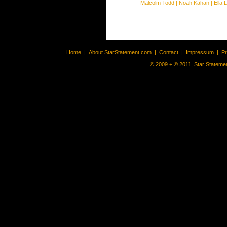
Malcolm Todd
|
Noah Kahan
|
Ella 
Home
|
About StarStatement.com
|
Contact
|
Impressum
|
P
© 2009 + ® 2011, Star Statemen