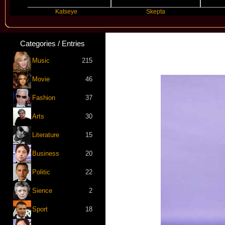
Katseye
Skepta
Travis 
Categories / Entries
Music
215
Movie
46
Fashion
37
Arts
30
Literature
15
Business
20
Politic
22
Sience
2
Sport
18