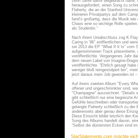
zehn Jahre davor beigebracht hatte, w
herausgefordert, einen Song zu schr
Flaherty, die an der Stanford Univer
kleineren Privatpartys auf dem Campu
fand’s großartig, dass die Musik wie
Chaos eine so wichtige Rolle spielen
als Studentin.”
Nach ihrem Uniabschluss zog K.Flay 
Caring in ’96″ eröffentlichen und we
sie 2013 die EP "What If It Is" vom
aufgenommenen Track präsentierte, gr
veröffentlichte. Vergangenes Jahr dan
dem neuen Label von Imagine-Dragon
veröffentlichte. “Ehrlich gesagt habe
weniger bloß reingestolpert bin”, mei
jetzt daraus mein Job geworden ist –
Auf ihrem zweiten Album "Every Whe
offener und ungeschminkter sind, was
"Champagne" auszeichnet. “Details si
gibt schließlich nur eine begrenzte 
Gefühle beschreiben oder transporti
gelangte Flaherty schließlich zu der
andererseits aber genau diese Einzig
Diese Einsicht bildet letztlich den K
Song des Albums handelt davon, eine
“Selbst die düstersten Ecken sind i
StarStatements.com möchte sich