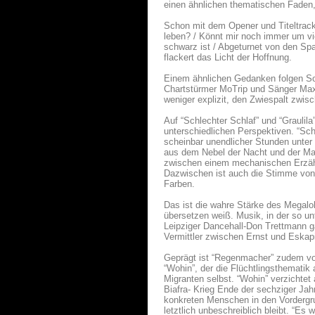
einen ähnlichen thematischen Faden,
Schon mit dem Opener und Titeltrack
leben? / Könnt mir noch immer um vi
schwarz ist / Abgeturnet von den Sp
flackert das Licht der Hoffnung.
Einem ähnlichen Gedanken folgen Song
Chartstürmer MoTrip und Sänger Maxi
weniger explizit, den Zwiespalt zwisc
Auf “Schlechter Schlaf” und “Grauli
unterschiedlichen Perspektiven. “Sch
scheinbar unendlicher Stunden unter 
aus dem Nebel der Nacht und der Mac
zwischen einem mechanischen Erzähl
Dazwischen ist auch die Stimme von 
Farben.
Das ist die wahre Stärke des Megaloh
übersetzen weiß. Musik, in der so un
Leipziger Dancehall-Don Trettmann 
Vermittler zwischen Ernst und Eskap
Geprägt ist “Regenmacher” zudem von
“Wohin”, der die Flüchtlingsthematik
Migranten selbst. “Wohin” verzichtet
Biafra- Krieg Ende der sechziger Jah
konkreten Menschen in den Vordergru
letztlich unbeschreiblich bleibt. “Es 