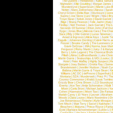
The Queens
|
Pentatones
|
Kafka Tamura
Nightwish
|
Ellie Goulding
|
Morgan James
Wunderkynd
|
SuperScum
|
Martin Luke 
Nottet
|
Mans Zelmerloew
|
Alesso
|
Sarah
Cheryl Green
|
Delta Rae
|
Disclosure
|
Lion
Supino
|
Joe Stone
|
Lizz Wright
|
Niila
|
Br
Troye Sivan
|
Kelvin Jones
|
David Garrett
Blige
|
Shana Pearson
|
Felix Jaehn
|
Katy 
Findlay
|
Neil Thomas
|
Jack Garratt
|
The L
Seconds Of Summer
|
Elton John
|
Fall Ou
Kygo
|
Jonas Blue
|
Alessia Cara
|
The Cha
Sara
|
Billy
|
Ollie Gabriel
|
Lucas Newman
Axwel & Ingrosso
|
Alicia Keys
|
Justin Ti
Eagulls
|
Johannes Oerding
|
Calvin Harris 
Posner
|
Brooke Candy
|
The Lumineers
|
Gavin DeGraw
|
MIA
|
Norma Jean Mart
Ferguson
|
Ricky Martin
|
Juicy J & Kany
Berry
|
John Legend
|
The Chemical Broth
Pillath
|
Alma
|
LaBrassBanda
|
Luke Chris
Martin Garrix
|
Snakeships & MO
|
Louka
|
D
Hotel
|
Peter Maffay
|
Highly Suspect
|
K
Stargate
|
Joey Badass
|
Gretta Ray
|
Samed
Brandenstein
|
Jennifer Hudson
|
Noah Cy
Balbina
|
Martin Garrix & Troye Sivan
|
Ki
Williams
|
AC DC
|
dePresno
|
Superfruit
|
Montana
|
SZA
|
Wunderwelt
|
Prinz Pi
|
The
Country Communion
|
Khalid
|
Louis Tomlin
Grizzly Bear
|
Chris Brown
|
LCD Soundsys
Enemy
|
Ace Tee
|
Antje Schomaker
|
Walk 
Moon
|
Carla Bruni
|
Michael Jackson
|
Yu
Cohen
|
Haematom
|
Moon Taxi
|
Die Fantas
Mariah Carey
|
10 Years
|
Lecrae
|
Abraham
Woods
|
Clara Louise
|
Mario Novembre
|
Or
Joe Bonamassa
|
Tinashe
|
Kylie Minogue
Tom Misch
|
Matt Terry
|
Saxon
|
Nakhane
|
Bleachers
|
Maluma
|
Prince Royce
|
Fanta
Gotti
|
Barbara Schoeneberger
|
Lykke Li
|
Capital Bra
|
VanJess
|
Samm Henshaw
|
M