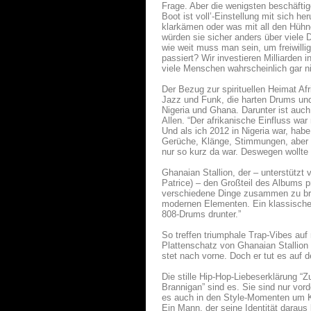
Frage. Aber die wenigsten beschäftig
Boot ist voll’-Einstellung mit sich 
klarkämen oder was mit all den Hühne
würden sie sicher anders über viele Di
wie weit muss man sein, um freiwill
passiert? Wir investieren Milliarden 
viele Menschen wahrscheinlich gar n
Der Bezug zur spirituellen Heimat Af
Jazz und Funk, die harten Drums un
Nigeria und Ghana. Darunter ist auc
Allen. “Der afrikanische Einfluss war
Und als ich 2012 in Nigeria war, hab
Gerüche, Klänge, Stimmungen, aber a
nur so kurz da war. Deswegen wollt
Ghanaian Stallion, der – unterstütz
Patrice) – den Großteil des Albums pr
verschiedene Dinge zusammen zu brin
modernen Elementen. Ein klassisch
808-Drums drunter.”
So treffen triumphale Trap-Vibes a
Plattenschatz von Ghanaian Stallion
stet nach vorne. Doch er tut es auf 
Die stille Hip-Hop-Liebeserklärung “Z
Brannigan” sind es. Sie sind nur vo
es auch in den Style-Momenten um Ko
Ein Mann, der seine Identität daraus