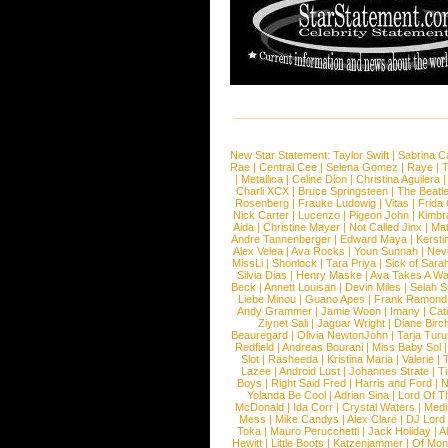
New Star Statement:
Taylor Swift
|
Sabrina C
Rae
|
Central Cee
|
Selena Gomez
|
Raye
|
T
|
Metallica
|
Celine Dion
|
Christina Aguilera
Charli XCX
|
Bruce Springsteen
|
The Beatl
Rosenberg
|
Frauke Ludowig
|
Vitas
|
Frida
Nick Carter
|
Lucenzo
|
Pigeon John
|
Kimbr
Aida
|
Christine Mayer
|
Not Called Jinx
|
Ma
Andre Tannenberger
|
Edward Maya
|
Kersti
Alex Velea
|
Ava Rocks
|
Youn Sunnah
|
Nev
MissLi
|
Shonlock
|
Tara Priya
|
Sick of Sara
Silvia Dias
|
Henry Maske
|
Ava Takes A Wa
Beck
|
Annett Louisan
|
Devin Miles
|
Selah 
Liebe Minou
|
Guano Apes
|
Frank Ramond
Andy Grammer
|
Jamie Woon
|
Imany
|
Cat
Ziynet Sali
|
Jaguar Wright
|
Diane Birc
Beauregard
|
Olivia NewtonJohn
|
Tarja Tur
Redfield
|
Andreas Bourani
|
Miss Baby Sol
Slot
|
Rasheeda
|
Kristina Maria
|
Valerie
|
Lazee
|
Android Lust
|
Johannes Strate
|
T
Boys
|
Right Said Fred
|
Harris and Ford
|
N
Yolanda Be Cool
|
Adrian Sina
|
Lord Of T
McDonald
|
Ida Corr
|
Crystal Waters
|
Medi
Mess
|
Mike Candys
|
Alex Clare
|
DJ Lord
Toka
|
Mauro Perucchetti
|
Jack Holiday
|
A
Hewitt
|
Little Boots
|
Katzenjammer
|
Of Mon