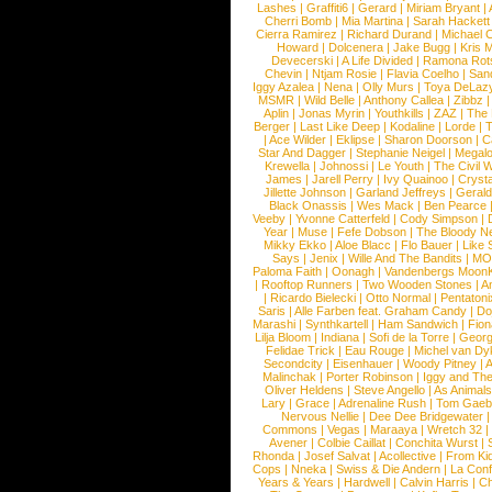
Lashes
|
Graffiti6
|
Gerard
|
Miriam Bryant
|
Cherri Bomb
|
Mia Martina
|
Sarah Hackett
Cierra Ramirez
|
Richard Durand
|
Michael C
Howard
|
Dolcenera
|
Jake Bugg
|
Kris 
Devecerski
|
A Life Divided
|
Ramona Rots
Chevin
|
Ntjam Rosie
|
Flavia Coelho
|
San
Iggy Azalea
|
Nena
|
Olly Murs
|
Toya DeLaz
MSMR
|
Wild Belle
|
Anthony Callea
|
Zibbz
Aplin
|
Jonas Myrin
|
Youthkills
|
ZAZ
|
The 
Berger
|
Last Like Deep
|
Kodaline
|
Lorde
|
|
Ace Wilder
|
Eklipse
|
Sharon Doorson
|
C
Star And Dagger
|
Stephanie Neigel
|
Megal
Krewella
|
Johnossi
|
Le Youth
|
The Civil 
James
|
Jarell Perry
|
Ivy Quainoo
|
Crysta
Jillette Johnson
|
Garland Jeffreys
|
Gerald
Black Onassis
|
Wes Mack
|
Ben Pearce
Veeby
|
Yvonne Catterfeld
|
Cody Simpson
|
Year
|
Muse
|
Fefe Dobson
|
The Bloody N
Mikky Ekko
|
Aloe Blacc
|
Flo Bauer
|
Like
Says
|
Jenix
|
Wille And The Bandits
|
MO
Paloma Faith
|
Oonagh
|
Vandenbergs Moon
|
Rooftop Runners
|
Two Wooden Stones
|
A
|
Ricardo Bielecki
|
Otto Normal
|
Pentatoni
Saris
|
Alle Farben feat. Graham Candy
|
Do
Marashi
|
Synthkartell
|
Ham Sandwich
|
Fio
Lilja Bloom
|
Indiana
|
Sofi de la Torre
|
Georg
Felidae Trick
|
Eau Rouge
|
Michel van Dy
Secondcity
|
Eisenhauer
|
Woody Pitney
|
A
Malinchak
|
Porter Robinson
|
Iggy and Th
Oliver Heldens
|
Steve Angello
|
As Animal
Lary
|
Grace
|
Adrenaline Rush
|
Tom Gaeb
Nervous Nellie
|
Dee Dee Bridgewater
|
Commons
|
Vegas
|
Maraaya
|
Wretch 32
Avener
|
Colbie Caillat
|
Conchita Wurst
|
Rhonda
|
Josef Salvat
|
Acollective
|
From Ki
Cops
|
Nneka
|
Swiss & Die Andern
|
La Conf
Years & Years
|
Hardwell
|
Calvin Harris
|
Ch