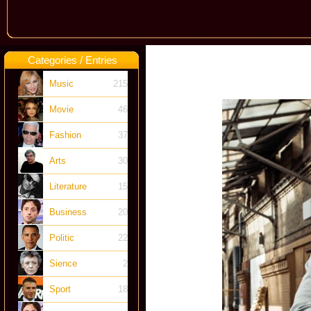
Categories / Entries
Music
215
Movie
46
Fashion
37
Arts
30
Literature
15
Business
20
Politic
22
Sience
2
Sport
18