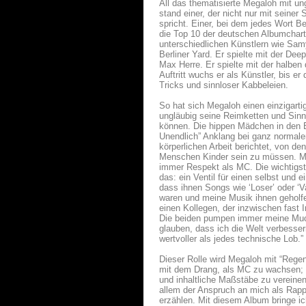
All das thematisierte Megaloh mit ung
stand einer, der nicht nur mit sein
spricht. Einer, bei dem jedes Wort B
die Top 10 der deutschen Albumcharts
unterschiedlichen Künstlern wie Sam
Berliner Yard. Er spielte mit der De
Max Herre. Er spielte mit der halben 
Auftritt wuchs er als Künstler, bis 
Tricks und sinnloser Kabbeleien.
So hat sich Megaloh einen einzigarti
ungläubig seine Reimketten und Sinnb
können. Die hippen Mädchen in den B
Unendlich” Anklang bei ganz normal
körperlichen Arbeit berichtet, von d
Menschen Kinder sein zu müssen. Mega
immer Respekt als MC. Die wichtigst
das: ein Ventil für einen selbst und
dass ihnen Songs wie ‘Loser’ oder ‘V
waren und meine Musik ihnen geholfe
einen Kollegen, der inzwischen fast
Die beiden pumpen immer meine Mucke
glauben, dass ich die Welt verbessern
wertvoller als jedes technische Lob.”
Dieser Rolle wird Megaloh mit “Rege
mit dem Drang, als MC zu wachsen; R
und inhaltliche Maßstäbe zu vereinen
allem der Anspruch an mich als Rapp
erzählen. Mit diesem Album bringe i