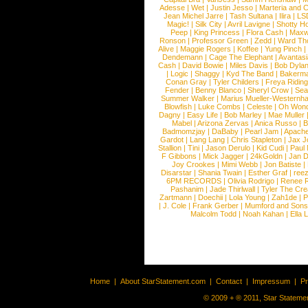
Adesse
|
Wet
|
Justin Jesso
|
Marteria and 
Jean Michel Jarre
|
Tash Sultana
|
Ilira
|
LS
Magic!
|
Silk City
|
Avril Lavigne
|
Shotty H
Peep
|
King Princess
|
Flora Cash
|
Maxw
Ronson
|
Professor Green
|
Zedd
|
Ward T
Alive
|
Maggie Rogers
|
Koffee
|
Yung Pinch
Dendemann
|
Cage The Elephant
|
Avantas
Cash
|
David Bowie
|
Miles Davis
|
Bob Dyla
|
Logic
|
Shaggy
|
Kyd The Band
|
Bakerm
Conan Gray
|
Tyler Childers
|
Freya Ridin
Fender
|
Benny Blanco
|
Sheryl Crow
|
Sea
Summer Walker
|
Marius Mueller-Westernh
Blowfish
|
Luke Combs
|
Celeste
|
Oh Won
Dagny
|
Easy Life
|
Bob Marley
|
Mae Muller
Mabel
|
Arizona Zervas
|
Anica Russo
|
B
Badmomzjay
|
DaBaby
|
Pearl Jam
|
Apach
Gardot
|
Lang Lang
|
Chris Stapleton
|
Jax J
Stallion
|
Tini
|
Jason Derulo
|
Kid Cudi
|
Paul
F Gibbons
|
Mick Jagger
|
24kGoldn
|
Jan D
Joy Crookes
|
Mimi Webb
|
Jon Batiste
|
Disarstar
|
Shania Twain
|
Esther Graf
|
ree
6PM RECORDS
|
Olivia Rodrigo
|
Renee 
Pashanim
|
Jade Thirlwall
|
Tyler The Cre
Zartmann
|
Doechii
|
Lola Young
|
Zah1de
|
P
|
J. Cole
|
Frank Gerber
|
Mumford and Sons
Malcolm Todd
|
Noah Kahan
|
Ella 
Home
|
About StarStatement.com
|
Contact
|
Impressum
|
P
© 2009 + ® 2011, Star Statemen