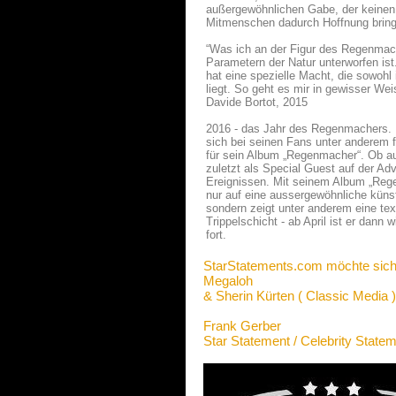
außergewöhnlichen Gabe, der keinen 
Mitmenschen dadurch Hoffnung bring
“Was ich an der Figur des Regenmache
Parametern der Natur unterworfen ist
hat eine spezielle Macht, die sowoh
liegt. So geht es mir in gewisser We
Davide Bortot, 2015
2016 - das Jahr des Regenmachers. 
sich bei seinen Fans unter anderem f
für sein Album „Regenmacher“. Ob au
zuletzt als Special Guest auf der A
Ereignissen. Mit seinem Album „Reg
nur auf eine aussergewöhnliche künstl
sondern zeigt unter anderem eine te
Trippelschicht - ab April ist er dan
fort.
StarStatements.com möchte sich
Megaloh
& Sherin Kürten ( Classic Media )
Frank Gerber
Star Statement / Celebrity State