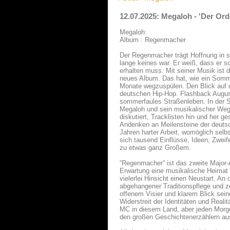
12.07.2025: Megaloh - 'Der Or
Megaloh:
Album : Regenmacher
Der Regenmacher trägt Hoffnung in s
lange keines war. Er weiß, dass er 
erhalten muss. Mit seiner Musik ist 
neues Album. Das hat, wie ein Somme
Monate wegzuspülen. Den Blick auf d
deutschen Hip-Hop. Flashback August 
sommerfaules Straßenleben. In der S
Megaloh und sein musikalischer Wegb
diskutiert, Tracklisten hin und her g
Andenken an Meilensteine der deutsc
Jahren harter Arbeit, womöglich selb
sich tausend Einflüsse, Ideen, Zw
zu etwas ganz Großem.
“Regenmacher” ist das zweite Major-
Erwartung eine musikalische Heimat
vielerlei Hinsicht einen Neustart. An
abgehangener Traditionspflege und z
offenem Visier und klarem Blick sein
Widerstreit der Identitäten und Reali
MC in diesem Land, aber jeden Morg
den großen Geschichtenerzählern au